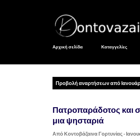
Αρχική σελίδα
Καταγγελίες
Α
Προβολή αναρτήσεων από Ιανουάρι
ν
α
Πατροπαράδοτος και σύ
ρ
μια ψησταριά
τ
Από
Κοντοβάζαινα Γορτυνίας
Ιανου