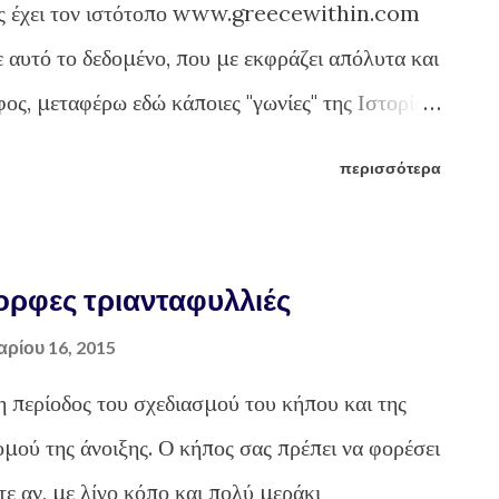
ος έχει τον ιστότοπο www.greecewithin.com
ου χρησιμοποιούν στο χωριό τους. Τα υλικά που
ε αυτό το δεδομένο, που με εκφράζει απόλυτα και
ος, μεταφέρω εδώ κάποιες "γωνίες" της Ιστορίας
δωρο Κολοκοτρώνη, που ενδεχομένως να μην
περισσότερα
ς μας γίνει παράδειγμα Ελεύθερου Αδούλωτου
πάνω μας τα μιάσματα που πατάνε ακόμη τα
κης Αυθεντικό εκμαγείο Θεόδωρου Κολοκοτρώνη
μορφες τριανταφυλλιές
στα αφιερώματα που έχει κάνει, είναι και μια
αρίου 16, 2015
ιο της Ελλάδος. Τον Θεόδωρο Κολοκοτρώνη. Δεν
 η περίοδος του σχεδιασμού του κήπου και της
άποια από τα κείμενα του αφιερώματός του για
ομού της άνοιξης. Ο κήπος σας πρέπει να φορέσει
 θα παραπέμψω στο αφιέρωμά του που το
τε αν, με λίγο κόπο και πολύ μεράκι