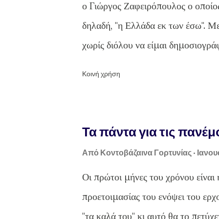
ο Γιώργος Ζαφειρόπουλος ο οποί
παραδοσιακό φούρνο σαν αυτούς π
δηλαδή, "η Ελλάδα εκ των έσω". Μ
θα χρειαστούν είναι:
χωρίς διόλου να είμαι δημοσιογράφ
για τον Γέρο του Μωριά, τον Θεό
Κοινή χρήση
είναι γνωστές στο πλατύ κοινό. Α
Έλληνα και ας αποτινάξουμε από 
Χώματα μας. Γιώργος Θ. Κανελλά
Τα πάντα για τις πανέ
Ο Γιώργος Ζαφειρόπουλος ανάμεσα 
Από
Κοντοβάζαινα Γορτυνίας
Ιανου
σειρά από καταγραφές για τον Άγ
Οι πρώτοι μήνες του χρόνου είναι
θα προσπαθήσω να σταχυολογήσω κ
προετοιμασίας του ενόψει του ερχ
τον Γέρο του Μωριά, αλλά απλώς
"τα καλά του" κι αυτό θα το πετύχε