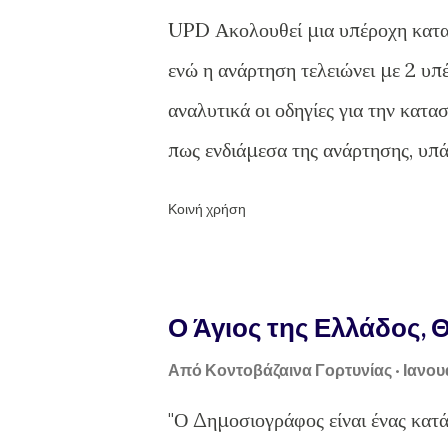
ή
UPD Ακολουθεί μια υπέροχη κατα
σ
ενώ η ανάρτηση τελειώνει με 2 υπ
ε
αναλυτικά οι οδηγίες για την κατ
ι
πως ενδιάμεσα της ανάρτησης, υπά
ς
του κάτωθι (πατροπαράδοτου) φούρ
Κοινή χρήση
σχετικό για την κατασκευή μιας 
εύκολη κατασκευή που δεν χρειάζετ
παρακολουθήσουμε σήμερα. Απαρα
Ο Άγιος της Ελλάδος,
χέρια μας, να μη «φοβηθούμε» να 
Από
Κοντοβάζαινα Γορτυνίας
Ιανου
διαθέτουμε έστω λίγο από αυτό πο
"Ο Δημοσιογράφος είναι ένας κατ
γυναίκες από το χωριό Αγράμπελο