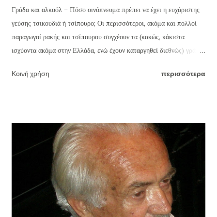
Γράδα και αλκοόλ – Πόσο οινόπνευμα πρέπει να έχει η ευχάριστης
γεύσης τσικουδιά ή τσίπουρο; Οι περισσότεροι, ακόμα και πολλοί
παραγωγοί ρακής και τσίπουρου συγχέουν τα (κακώς, κάκιστα
ισχύοντα ακόμα στην Ελλάδα, ενώ έχουν καταργηθεί διεθνώς) γράδα
τσικουδιάς και τσίπουρου με τους οινοπνευματικούς βαθμούς ή
Κοινή χρήση
περισσότερα
αγνοούν ότι βγάζοντας π.χ. ως συνήθως (κακώς) 18 γράδα την ρακή,
την βγάζουν με 46% οινόπνευμα (!!!) ενώ το ουίσκι και η βότκα που
μάλιστα πίνονται αραιωμένα με πολλά παγάκια και αναψυκτικά ή
χυμούς φρούτων, έχουν γύρω στους 43. Η ευχάριστης γεύσης
τσικουδιά δεν πρέπει να ξεπερνά τους 37-39 το πολύ βαθμούς
οινοπνεύματος, δηλαδή 16-16,5 γράδα (βλ πίνακα παρακάτω).
Δυστυχώς, ελάχιστοι