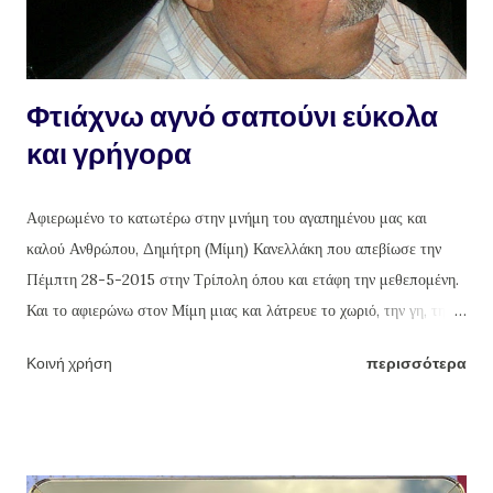
Φτιάχνω αγνό σαπούνι εύκολα
και γρήγορα
Αφιερωμένο το κατωτέρω στην μνήμη του αγαπημένου μας και
καλού Ανθρώπου, Δημήτρη (Μίμη) Κανελλάκη που απεβίωσε την
Πέμπτη 28-5-2015 στην Τρίπολη όπου και ετάφη την μεθεπομένη.
Και το αφιερώνω στον Μίμη μιας και λάτρευε το χωριό, την γη, την
καλλιέργεια της και το δούλεμα της φύσης και των προϊόντων της με
Κοινή χρήση
περισσότερα
τα χεράκια του. Πράξεις που έκανε κάθε χρόνο τέτοιες μέρες, εδώ
και χρόνια, εξαιρουμένου του φετινού που "έφυγε". Καλό ταξίδι Μίμη.
Γιώργος Θ. Κανελλάκης Φτιάχνω αγνό σαπούνι εύκολα και γρήγορα
Πηγαίνοντας στα χωριά όλο και κάποιο τενεκέ με περσινό ή και