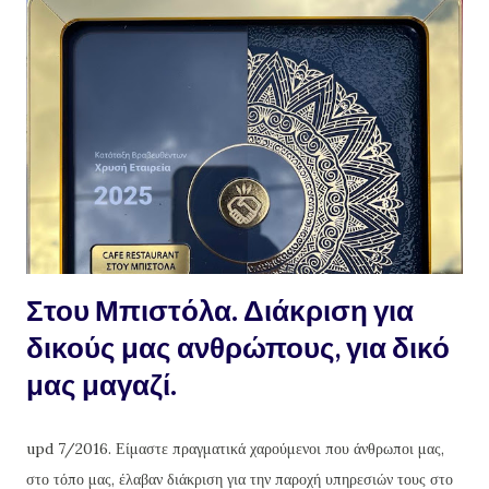
παλαιότερο λάδι θα βρούμε. Όσο παλαιότερο το λάδι, τόσο το
καλύτερο, αν θέλουμε να κάνουμε σαπούνι που θα είναι εξαιρετικό,
υγιεινό, υποαλεργικό, αγνό και κυρίως 100% οικολογικό, μέσα σε
1/2 ώρα. Οδηγίες : ζυγίζουμε το λάδι που έχουμε σε ζυγαριά
ακριβείας. Σημειωτέον πως, το μπουκάλι με το 1 λίτρο λάδι δεν
ζυγίζει 1 κιλό λάδι, μιας και είναι πολύ ελαφρύτερο ! για κάθε κιλό
λάδι χρειαζόμαστε 300 γραμμά...
Στου Μπιστόλα. Διάκριση για
δικούς μας ανθρώπους, για δικό
μας μαγαζί.
upd 7/2016. Είμαστε πραγματικά χαρούμενοι που άνθρωποι μας,
στο τόπο μας, έλαβαν διάκριση για την παροχή υπηρεσιών τους στο