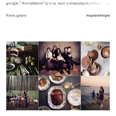
google " Κοντοβάζαινα" έχ ει ως πρώτ η αναφερόμενη επιλογή το
χώρ ο μας αυτόν . Έτ σι , έ χοντας ό ρεξη για πρόσθετη δ ημιουργία
Κοινή χρήση
περισσότερα
και παραγωγή σκέψης, διαφάνεια, αποτύπωση σημείων του χωριού
μας, καταγραφή απόψεων και θέσεων, ξεκινάμε από σήμερα μια νέα
ενότητα με π αρα δοσιακές συνταγές συμπατριωτών μας , ενώ θα α
κο λου θήσ ουν και άλ λες εκπ λήξεις , σύμφωνα με κάποιες ιδέες
που έχετε προτείνει εσ είς. Εύκολη και παραδοσιακή συνταγή από
την συμπατριώτισσα μας, την Όλγα Καψή . 1 βιτάμ 250γραμ., λίγο
αλάτι (περίπου 1 κουταλάκι του γλυκού), 1 1/2 κούπα ζάχαρη, 1/2
κούπα γάλα, 4 αυγά, 1 φακελάκι μπέικιν κ (20 γραμ), 1/2 φακελάκι
αμμωνία (15 γραμ), ξύσμα απο 1 πορτοκάλι, 1 κιλό και κάτι (περί την
μισή κούπα) αλεύρι. Χτυπάμε όλα τα υλικά, (εκτός το αλεύρι), και
στο τέλος ...