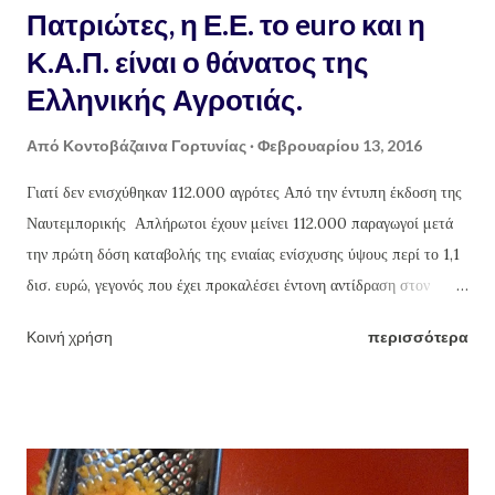
Πατριώτες, η Ε.Ε. το euro και η
Κ.Α.Π. είναι ο θάνατος της
Ελληνικής Αγροτιάς.
Από
Κοντοβάζαινα Γορτυνίας
Φεβρουαρίου 13, 2016
Γιατί δεν ενισχύθηκαν 112.000 αγρότες Από την έντυπη έκδοση της
Ναυτεμπορικής Απλήρωτοι έχουν μείνει 112.000 παραγωγοί μετά
την πρώτη δόση καταβολής της ενιαίας ενίσχυσης ύψους περί το 1,1
δισ. ευρώ, γεγονός που έχει προκαλέσει έντονη αντίδραση στον
αγροτικό κόσμο. Προκειμένου να αμβλυνθούν οι εντάσεις το
Κοινή χρήση
περισσότερα
υπουργείο Αγροτικής Ανάπτυξης εξέδωσε σχετικό non paper μέσω
του οποίου δίνονται αναλυτικές πληροφορίες με τη μορφή
ερωταπαντήσεων για το τι συνέβη τελικά τόσο με την κατανομή των
προσωρινών δικαιωμάτων βασικής ενίσχυσης όσο και με την
πληρωμή της. Πιο συγκεκριμένα, αναφέρονται: Υπάρχουν παραγωγοί