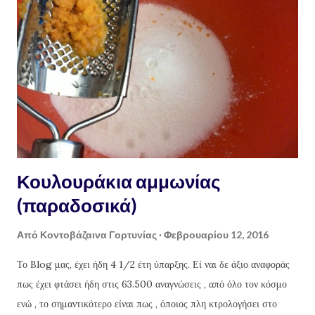
οι οποίοι είδαν στους λογαριασμούς τους λιγότερα χρήματα από
εκείνα που υπολόγιζαν ότι θα πάρουν ή από εκείνα που είχαν πάρει
πέρυσι; Η φετινή είναι η πρώτη χρονιά εφαρμογής της νέας Κοινής
Αγροτικής Πολιτικής της Κοινότητας
Κουλουράκια αμμωνίας
(παραδοσικά)
Από
Κοντοβάζαινα Γορτυνίας
Φεβρουαρίου 12, 2016
Το Blog μας, έχει ήδη 4 1/2 έτη ύπαρξης. Εί ναι δε άξιο αναφοράς
πως έχει φτάσει ήδη στις 63.500 αναγνώσεις , από όλο τον κόσμο
ενώ , το σημαντικότερο είναι πως , όποιος πλη κτρολογήσει στο