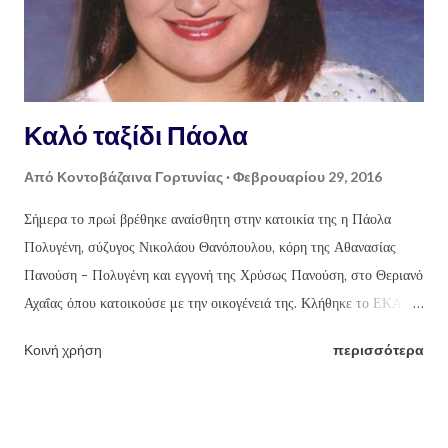
Καλό ταξίδι Πάολα
Από
Κοντοβάζαινα Γορτυνίας
Φεβρουαρίου 29, 2016
Σήμερα το πρωί βρέθηκε αναίσθητη στην κατοικία της η Πάολα
Πολυγένη, σύζυγος Νικολάου Θανόπουλου, κόρη της Αθανασίας
Πανούση - Πολυγένη και εγγονή της Χρύσως Πανούση, στο Θεριανό
Αχαΐας όπου κατοικούσε με την οικογένειά της. Κλήθηκε το ΕΚΑΒ
και η αστυνομία και μεταφέρθηκε στο νοσοκομείο του Ρίου, όπου
Κοινή χρήση
περισσότερα
εκεί διαπιστώθηκε ο θάνατός της καθώς και ο θάνατος του εμβρύου
που κυοφορούσε στον 8 μήνα. Η Πάολα ήταν 31 ετών, μητέρα 2
ακόμη ανήλικων τέκνων, 4 και 1 1/2 έτους. Όλοι μας ευχόμαστε
ελαφρύ το χώμα που θα την σκεπάσει, καλό Παράδεισο και δύναμη