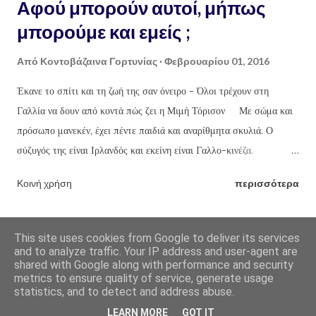
Αφού μπορούν αυτοί, μήπως
μπορούμε και εμείς ;
Από
Κοντοβάζαινα Γορτυνίας
Φεβρουαρίου 01, 2016
Έκανε το σπίτι και τη ζωή της σαν όνειρο - Όλοι τρέχουν στη
Γαλλία να δουν από κοντά πώς ζει η Μιμή Τόρισον Με σώμα και
πρόσωπο μανεκέν, έχει πέντε παιδιά και αναρίθμητα σκυλιά. Ο
σύζυγός της είναι Ιρλανδός και εκείνη είναι Γαλλο-κινέζα.
Αποφάσισαν να ζήσουν στη γαλλική επαρχία και η Μιμή Τόρισον
Κοινή χρήση
περισσότερα
μετέτρεψε τη ζωή τους σε τέχνη. Το σπίτι, τα παιδιά της, τα σκυλιά
της και τα πιάτα που μαγείρευε τα ανέβαζε καθημερινά στο
Ιnstagram. Μετά δημιούργησε ένα μπλογκ μαγειρικής και
ΠΕΡΙΣΣΌΤΕΡΕΣ ΑΝΑΡΤΉΣΕΙΣ
This site uses cookies from Google to deliver its services
αισθητικής στα αγγλικά με τον
and to analyze traffic. Your IP address and user-agent are
shared with Google along with performance and security
metrics to ensure quality of service, generate usage
Από το Blogger
statistics, and to detect and address abuse.
LEARN MORE
GOT IT