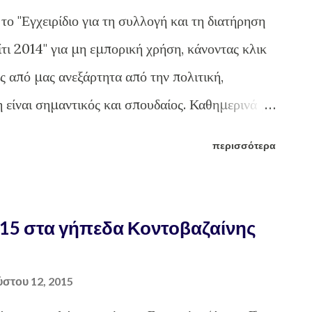
ο "Εγχειρίδιο για τη συλλογή και τη διατήρηση
τι 2014" για μη εμπορική χρήση, κάνοντας κλικ
 από μας ανεξάρτητα από την πολιτική,
η είναι σημαντικός και σπουδαίος. Καθημερινά με
ον της γεωργίας της Ελλάδας και του πλανήτη
περισσότερα
μας αναλογεί. Για το Πελίτι Παναγιώτης
λη περίοδος. Ας ετοιμαστούμε, αρχικά, με
οντοβάζαινα
15 στα γήπεδα Κοντοβαζαίνης
στου 12, 2015