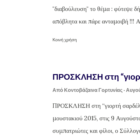
"διαβούλευση" το θέμα : φύτεψε δή
απόβλητα και πάρε ανταμοιβή !!! 
του Υπουργείου Πολιτισμού, Παιδε
Κοινή χρήση
των άλλων) για διαβούλευση το κ
Αντισταθμιστικά οφέλη παρέχονται
βαθμού της περιοχής στην οποία 
ΠΡΟΣΚΛΗΣΗ στη “γιορτ
ραδιενεργών αποβλήτων. Τα αντιστ
Από
Κοντοβάζαινα Γορτυνίας
Αυγού
αναπτυξιακό, περιβαλλοντικό, πολι
ΠΡΟΣΚΛΗΣΗ στη “γιορτή σαρδέλα
ανάγκες της περιοχής. Ο αρμόδιος
μουστακιού 2015, στις 9 Αυγούστ
αρμόδιους φορείς και παράγοντες 
συμπατριώτες και φίλοι, ο Σύλλογ
ύψος των αντισταθμιστικών οφελών,