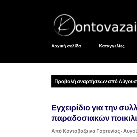
Αρχική σελίδα
Καταγγελίες
Α
Προβολή αναρτήσεων από Αύγουστ
ν
α
Εγχειρίδιο για την συλ
ρ
παραδοσιακών ποικιλ
τ
Από
Κοντοβάζαινα Γορτυνίας
Αυγού