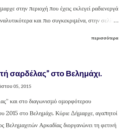
μαρχε στην περιοχή που έχεις εκλεγεί ραδιενεργά
Αναλυτικότερα και πιο συγκεκριμένα, στην σελίδα
ίας και Θρησκευμάτων έχει αναρτηθεί (μεταξύ
περισσότερα
άτωθι : Άρθρο 22 Αντισταθμιστικά οφέλη
 στους οργανισμούς τοπικής αυτοδιοίκησης α’
θα δημιουργηθεί εγκατάσταση διάθεσης
ή σαρδέλας” στο Βελημάχι.
αθμιστικά οφέλη έχουν κοινωνικό, οικονομικό,
στου 05, 2015
τιστικό, ή άλλο χαρακτήρα, ανάλογα με τις
ς” και στο διαγωνισμό ομορφότερου
 για την ΕΕΑΕ υπουργός συνεργάζεται με τους
ου 2015 στο Βελημάχι. Κύριε Δήμαρχε, αγαπητοί
της τοπικής αυτοδιοίκησης για τη μορφή και το
ος Βελημαχιτών Αρκαδίας διοργανώνει τη φετινή
 τα οποία καθορίζονται μ...