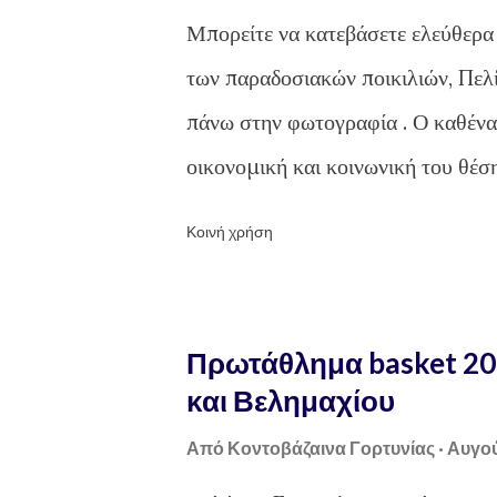
ή
Μπορείτε να κατεβάσετε ελεύθερα τ
σ
των παραδοσιακών ποικιλιών, Πελί
ε
πάνω στην φωτογραφία . Ο καθένας
ι
οικονομική και κοινωνική του θέσ
ς
το πιρούνι μας ψηφίζουμε το μέλλ
Κοινή χρήση
όλου. Ας πάρουμε την ευθύνη που 
Σαϊνατούδης Θα ακολουθήσει δύσκο
αυτόν τον τρόπο. Θα χρειαστεί. Κ
Πρωτάθλημα basket 20
και Βελημαχίου
Από
Κοντοβάζαινα Γορτυνίας
Αυγού