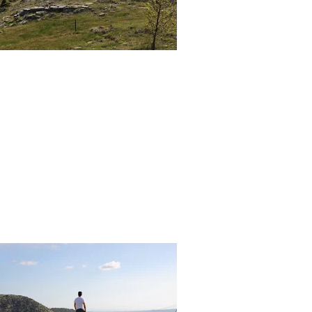
αντείο Αφροδίτης
Ερυκίνης