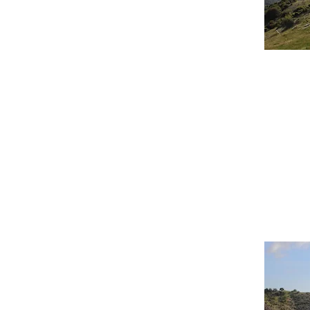
Ιερό - Μ