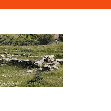
αντείο Αφροδίτης