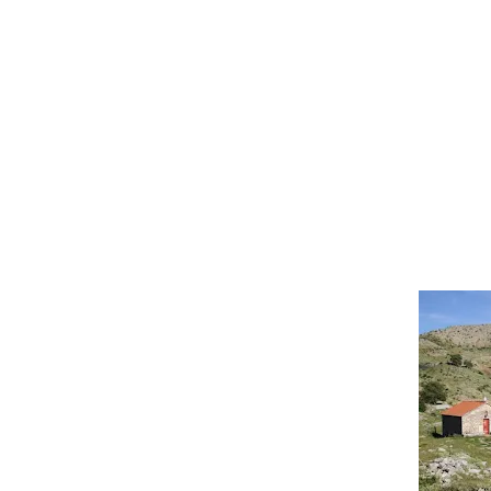
Ιερό - Μ