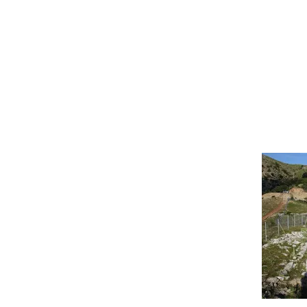
Ιερό - Μ