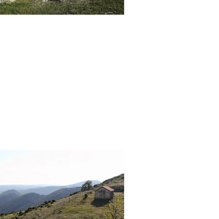
αντείο Αφροδίτης
Ερυκίνης