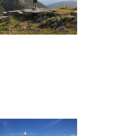
 το Ιερό - Μαντείο
ίτης Ερυκίνης