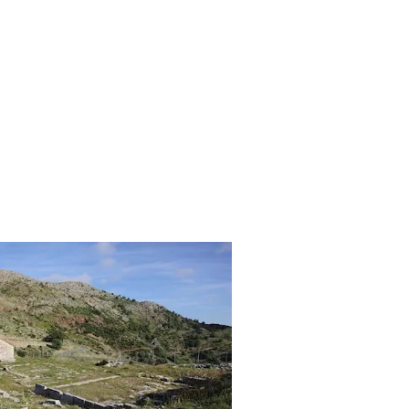
αντείο Αφροδίτης
Ερυκίνης