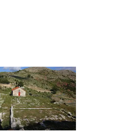
αντείο Αφροδίτης
Ερυκίνης