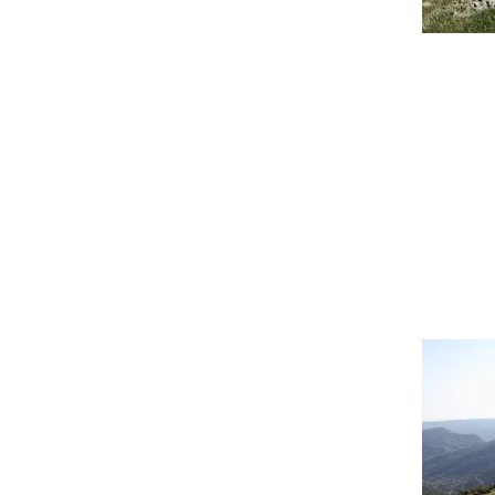
Ιερό - Μ