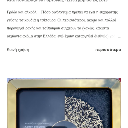
Γράδα και αλκοόλ – Πόσο οινόπνευμα πρέπει να έχει η ευχάριστης
γεύσης τσικουδιά ή τσίπουρο; Οι περισσότεροι, ακόμα και πολλοί
παραγωγοί ρακής και τσίπουρου συγχέουν τα (κακώς, κάκιστα
ισχύοντα ακόμα στην Ελλάδα, ενώ έχουν καταργηθεί διεθνώς) γράδα
τσικουδιάς και τσίπουρου με τους οινοπνευματικούς βαθμούς ή
Κοινή χρήση
περισσότερα
αγνοούν ότι βγάζοντας π.χ. ως συνήθως (κακώς) 18 γράδα την ρακή,
την βγάζουν με 46% οινόπνευμα (!!!) ενώ το ουίσκι και η βότκα που
μάλιστα πίνονται αραιωμένα με πολλά παγάκια και αναψυκτικά ή
χυμούς φρούτων, έχουν γύρω στους 43. Η ευχάριστης γεύσης
τσικουδιά δεν πρέπει να ξεπερνά τους 37-39 το πολύ βαθμούς
οινοπνεύματος, δηλαδή 16-16,5 γράδα (βλ πίνακα παρακάτω).
Δυστυχώς, ελάχιστοι