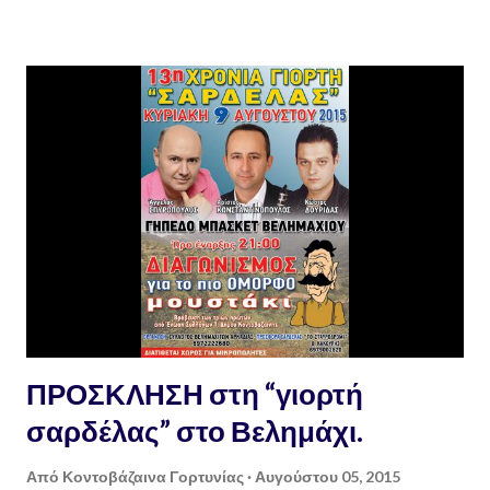
22 Αντισταθμιστικά οφέλη Αντισταθμιστικά οφέλη παρέχονται στους
οργανισμούς τοπικής αυτοδιοίκησης α’ βαθμού της περιοχής στην
οποία θα δημιουργηθεί εγκατάσταση διάθεσης ραδιενεργών
αποβλήτων. Τα αντισταθμιστικά οφέλη έχουν κοινωνικό, οικονομικό,
αναπτυξιακό, περιβαλλοντικό, πολιτιστικό, ή άλλο χαρακτήρα,
ανάλογα με τις ανάγκες της περιοχής. Ο αρμόδιος για την ΕΕΑΕ
υπουργός συνεργάζεται με τους αρμόδιους φορείς και παράγοντες
της τοπικής αυτοδιοίκησης για τη μορφή και το ύψος των
αντισταθμιστικών οφελών, τα οποία καθορίζονται μ...
ΠΡΟΣΚΛΗΣΗ στη “γιορτή
σαρδέλας” στο Βελημάχι.
Από
Κοντοβάζαινα Γορτυνίας
Αυγούστου 05, 2015