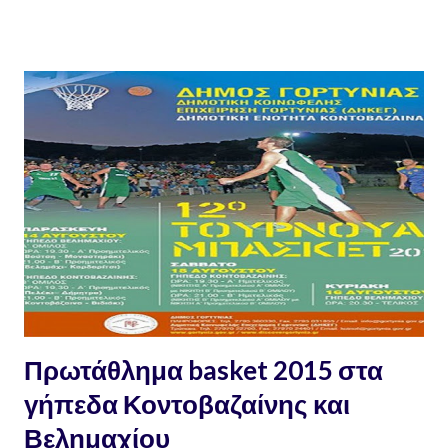
όλου. Ας πάρουμε την ευθύνη που μας αναλογεί. Για το Πελίτι
Παναγιώτης Σαϊνατούδης Θα ακολουθήσει δύσκολη περίοδος. Ας
ετοιμαστούμε, αρχικά, με αυτόν τον τρόπο. Θα χρειαστεί.
Κοντοβάζαινα
Πρωτάθλημα basket 2015 στα
γήπεδα Κοντοβαζαίνης και
Βελημαχίου