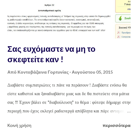
Σας ευχόμαστε να μη το
σκεφτείτε καν !
Από
Κοντοβάζαινα Γορτυνίας
Αυγούστου 05, 2015
Διαβάστε συμπατριώτες τι πάνε να περάσουν ! Διαβάστε ενόσω θα
είστε καθιστοί και ξαναδιαβάστε μιας και δε θα πιστεύετε στα μάτια
σας !!! Έχουν βάλει σε "διαβούλευση" το θέμα : φύτεψε δήμαρχε στην
περιοχή που έχεις εκλεγεί ραδιενεργά απόβλητα και πάρε ανταμοιβή
!!! Αναλυτικότερα και πιο συγκεκριμένα, στην σελίδα του
Κοινή χρήση
περισσότερα
Υπουργείου Πολιτισμού, Παιδείας και Θρησκευμάτων έχει
αναρτηθεί (μεταξύ των άλλων) για διαβούλευση το κάτωθι : Άρθρο