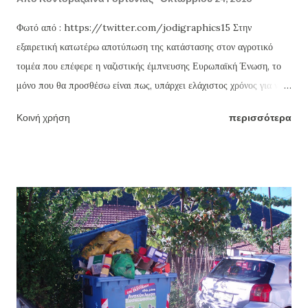
Φωτό από : https://twitter.com/jodigraphics15 Στην
εξαιρετική κατωτέρω αποτύπωση της κατάστασης στον αγροτικό
τομέα που επέφερε η ναζιστικής έμπνευσης Ευρωπαϊκή Ένωση, το
μόνο που θα προσθέσω είναι πως, υπάρχει ελάχιστος χρόνος για να
γίνει αντιληπτή η ανάγκη επιστροφής στις πατροπαράδοτες Αξίες και
Κοινή χρήση
περισσότερα
Καλλιέργειες αφού ακόμη ο Ευλογημένος τούτος Τόπος παράγει
Θεία Δώρα . Δώρα τα οποία οι εμπνευστές της Ε.Ε. και οι εδώ
τοποτηρητές τους δεν ήθελαν να θυμόμαστε έτσι ώστε να
αγοράζουμε τα μεταλλαγμένα τους από τους κολοσσούς τους
καθιστώντας την Πατρίδα και τον Λαό ένα τσούρμο από άβουλα και
χωρίς αύριο άθροισμα μονάδων και όχι άθροισμα ομοψυχίας και
βούλησης για Ελεύθερη Ζωή. Βέβαια σε όλο αυτό το σκεπτικό
χρειάζεται και κάτι ακόμη. Μια ΕΛΛΗΝΙΚΗ ΠΑΤΡΙΩΤΙΚΗ
ΚΥΒΕΡΝΗΣΗ , αλλά αυτό είναι θέμα συζήτησης άλλης στιγμής και
θα γίνει ΑΦΟΥ θυμηθούμε όλοι μας "τι πραγματικά αξίζει στην ζωή