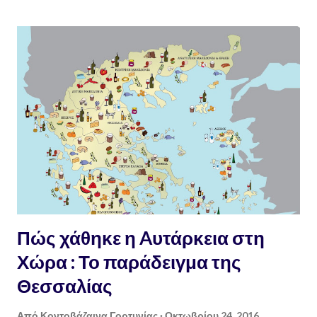
είναι αποκαλυπτικά αλλά και άκρως ανησυχητικά, καθώς μόνο 2
άτομα που ασκούν το επάγγελμα του αγρότη και είναι ασφαλισμένα
στον οργανισμό είναι ηλικίας 19 ετών, έχουν δηλαδή γεννηθεί το
1997. Στον αντίποδα, άνω των 67 ετών είναι 16.605 άτομα, εκ των
οποίων 78 έχουν γεννηθεί πριν από το 1946 (από 70 ετών και άνω).
Και μπορεί οι εξελίξεις στο σύστημα παραγωγής, μεταποίησης και
διακίνησης των αγροτικών προϊόντων σε παγκόσμιο επίπεδο να ήταν
Πώς χάθηκε η Aυτάρκεια στη
Χώρα : Το παράδειγμα της
Θεσσαλίας
Από
Κοντοβάζαινα Γορτυνίας
Οκτωβρίου 24, 2016