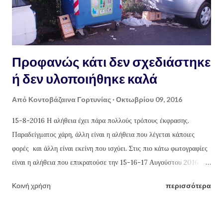
και τι όχι", στέλνοντας στην ... ευχή ότι σαθρό και άχρηστο υπάρχει
στην Ελλάδα ... ...
Προφανώς κάτι δεν σχεδιάστηκε
ή δεν υλοποιήθηκε καλά
Από
Κοντοβάζαινα Γορτυνίας
Οκτωβρίου 09, 2016
15-8-2016 Η αλήθεια έχει πάρα πολλούς τρόπους έκφρασης.
Παραδείγματος χάρη, άλλη είναι η αλήθεια που λέγεται κάποιες
φορές και άλλη είναι εκείνη που ισχύει. Στις πιο κάτω φωτογραφίες
είναι η αλήθεια που επικρατούσε την 15-16-17 Αυγούστου 2016 στο
χωριό μας και όχι εκείνη που διαφημιζόταν από διάφορους και
Κοινή χρήση
περισσότερα
διάφορα μέσα. Ναι, θα καταλάβω πως εκείνες οι ημέρες ήταν Άγιες
για όλους, όπως και για τους εργαζόμενους στην καθαριότητα, όμως
ήταν παράδοξο που, ενώ κάποια σημεία του χωριού ήταν καθαρά από