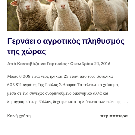
Γερνάει ο αγροτικός πληθυσμός
της χώρας
Από
Κοντοβάζαινα Γορτυνίας
Οκτωβρίου 24, 2016
Μόλις 6.008 είναι νέοι, ηλικίας 25 ετών, από τους συνολικά
605.811 αγρότες Της Ρούλας Σαλούρου Το τελειωτικό χτύπημα,
μέσα σε ένα συνεχώς συρρικνούμενο οικονομικό αλλά και
δημογραφικό περιβάλλον, δέχτηκε κατά τη διάρκεια των ετών της
κρίσης ο αγροτικός πληθυσμός της Ελλάδας. Από τους συνολικά
Κοινή χρήση
περισσότερα
605.811 αγρότες ασφαλισμένους στον ΟΓΑ μόλις 6.008 είναι νέοι,
ηλικίας έως 25 ετών. Τα στοιχεία που παρουσιάζει το « Agricola »