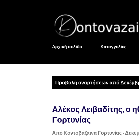
Αρχική σελίδα
Καταγγελίες
Α
Προβολή αναρτήσεων από Δεκέμβρ
ν
α
Αλέκος Λειβαδίτης, ο 
ρ
Γορτυνίας
τ
Από
Κοντοβάζαινα Γορτυνίας
Δεκεμ