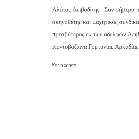
ή
Αλέκος Λειβαδίτης Σαν σήμερα, τη
σ
σκηνοθέτης και μαχητικός συνδικα
ε
πρεσβύτερος εκ των αδελφών Λειβ
ι
Κοντοβάζαινα Γορτυνίας Αρκαδίας
ς
παγκόσμια αναγνωρισμένος ποιητής
Κοινή χρήση
αναφερθεί εκτενώς εδώ , ενώ ανεψ
Λειβαδίτης . Ο Αλέκος Λειβαδίτης
Ήταν το μεγαλύτερο παιδί του Λύ
την Κοντοβάζαινα Αρκαδίας και τ
του ήταν ο σπουδαίος ποιητής Τάσ
επίσης ηθοποιός Θάνος Λειβαδίτ