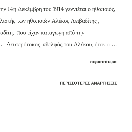
ν 14η Δεκέμβρη του 1914 γεννιέται ο ηθοποιός,
λιστής των ηθοποιών Αλέκος Λειβαδίτης ,
αδίτη, που είχαν καταγωγή από την
 . Δευτερότοκος, αδελφός του Αλέκου, ήταν ο
 μας Τάσος Λειβαδίτης , για τον οποίο έχουμε
περισσότερα
ιός τους ήταν ο επίσης ηθοποιός Θάνος
 γεννήθηκε στην Αθήνα, στις 15 Δεκεμβρίου 1914.
ΠΕΡΙΣΣΌΤΕΡΕΣ ΑΝΑΡΤΉΣΕΙΣ
σανδρου Λειβαδίτη, εμπόρου με καταγωγή από
ης αθηναίας Βασιλικής Κοντοπούλου. Αδελφός
ος Λειβαδίτης (1922-1988) και ανιψιός του ο
ης (1934-2005). Ηθοποιός, που έλαμψε στην