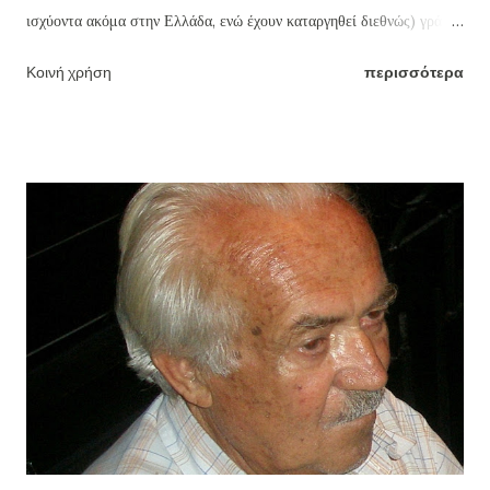
ισχύοντα ακόμα στην Ελλάδα, ενώ έχουν καταργηθεί διεθνώς) γράδα
τσικουδιάς και τσίπουρου με τους οινοπνευματικούς βαθμούς ή
Κοινή χρήση
περισσότερα
αγνοούν ότι βγάζοντας π.χ. ως συνήθως (κακώς) 18 γράδα την ρακή,
την βγάζουν με 46% οινόπνευμα (!!!) ενώ το ουίσκι και η βότκα που
μάλιστα πίνονται αραιωμένα με πολλά παγάκια και αναψυκτικά ή
χυμούς φρούτων, έχουν γύρω στους 43. Η ευχάριστης γεύσης
τσικουδιά δεν πρέπει να ξεπερνά τους 37-39 το πολύ βαθμούς
οινοπνεύματος, δηλαδή 16-16,5 γράδα (βλ πίνακα παρακάτω).
Δυστυχώς, ελάχιστοι