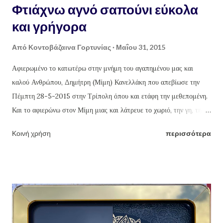
Φτιάχνω αγνό σαπούνι εύκολα
και γρήγορα
Από
Κοντοβάζαινα Γορτυνίας
Μαΐου 31, 2015
Αφιερωμένο το κατωτέρω στην μνήμη του αγαπημένου μας και
καλού Ανθρώπου, Δημήτρη (Μίμη) Κανελλάκη που απεβίωσε την
Πέμπτη 28-5-2015 στην Τρίπολη όπου και ετάφη την μεθεπομένη.
Και το αφιερώνω στον Μίμη μιας και λάτρευε το χωριό, την γη, την
καλλιέργεια της και το δούλεμα της φύσης και των προϊόντων της με
Κοινή χρήση
περισσότερα
τα χεράκια του. Πράξεις που έκανε κάθε χρόνο τέτοιες μέρες, εδώ
και χρόνια, εξαιρουμένου του φετινού που "έφυγε". Καλό ταξίδι Μίμη.
Γιώργος Θ. Κανελλάκης Φτιάχνω αγνό σαπούνι εύκολα και γρήγορα
Πηγαίνοντας στα χωριά όλο και κάποιο τενεκέ με περσινό ή και
παλαιότερο λάδι θα βρούμε. Όσο παλαιότερο το λάδι, τόσο το
καλύτερο, αν θέλουμε να κάνουμε σαπούνι που θα είναι εξαιρετικό,
υγιεινό, υποαλεργικό, αγνό και κυρίως 100% οικολογικό, μέσα σε