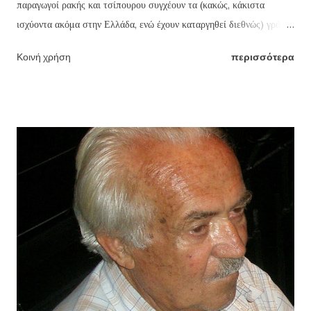
παραγωγοί ρακής και τσίπουρου συγχέουν τα (κακώς, κάκιστα
ισχύοντα ακόμα στην Ελλάδα, ενώ έχουν καταργηθεί διεθνώς) γράδα
τσικουδιάς και τσίπουρου με τους οινοπνευματικούς βαθμούς ή
Κοινή χρήση
περισσότερα
αγνοούν ότι βγάζοντας π.χ. ως συνήθως (κακώς) 18 γράδα την ρακή,
την βγάζουν με 46% οινόπνευμα (!!!) ενώ το ουίσκι και η βότκα που
μάλιστα πίνονται αραιωμένα με πολλά παγάκια και αναψυκτικά ή
χυμούς φρούτων, έχουν γύρω στους 43. Η ευχάριστης γεύσης
τσικουδιά δεν πρέπει να ξεπερνά τους 37-39 το πολύ βαθμούς
οινοπνεύματος, δηλαδή 16-16,5 γράδα (βλ πίνακα παρακάτω).
Δυστυχώς, ελάχιστοι