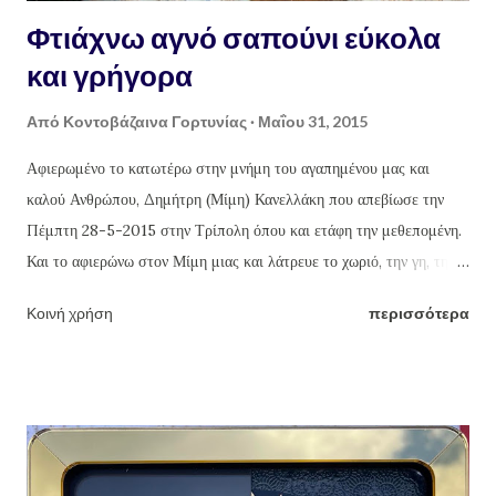
Φτιάχνω αγνό σαπούνι εύκολα
και γρήγορα
Από
Κοντοβάζαινα Γορτυνίας
Μαΐου 31, 2015
Αφιερωμένο το κατωτέρω στην μνήμη του αγαπημένου μας και
καλού Ανθρώπου, Δημήτρη (Μίμη) Κανελλάκη που απεβίωσε την
Πέμπτη 28-5-2015 στην Τρίπολη όπου και ετάφη την μεθεπομένη.
Και το αφιερώνω στον Μίμη μιας και λάτρευε το χωριό, την γη, την
καλλιέργεια της και το δούλεμα της φύσης και των προϊόντων της με
Κοινή χρήση
περισσότερα
τα χεράκια του. Πράξεις που έκανε κάθε χρόνο τέτοιες μέρες, εδώ
και χρόνια, εξαιρουμένου του φετινού που "έφυγε". Καλό ταξίδι Μίμη.
Γιώργος Θ. Κανελλάκης Φτιάχνω αγνό σαπούνι εύκολα και γρήγορα
Πηγαίνοντας στα χωριά όλο και κάποιο τενεκέ με περσινό ή και
παλαιότερο λάδι θα βρούμε. Όσο παλαιότερο το λάδι, τόσο το
καλύτερο, αν θέλουμε να κάνουμε σαπούνι που θα είναι εξαιρετικό,