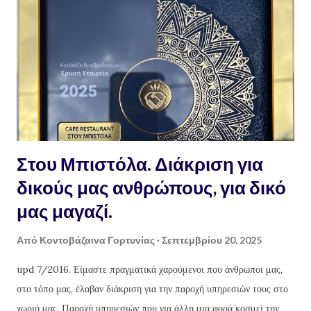
υγιεινό, υποαλεργικό, αγνό και κυρίως 100% οικολογικό, μέσα σε
1/2 ώρα. Οδηγίες : ζυγίζουμε το λάδι που έχουμε σε ζυγαριά
ακριβείας. Σημειωτέον πως, το μπουκάλι με το 1 λίτρο λάδι δεν
ζυγίζει 1 κιλό λάδι, μιας και είναι πολύ ελαφρύτερο ! για κάθε κιλό
λάδι χρειαζόμαστε 300 γραμμά...
Στου Μπιστόλα. Διάκριση για
δικούς μας ανθρώπους, για δικό
μας μαγαζί.
Από
Κοντοβάζαινα Γορτυνίας
Σεπτεμβρίου 20, 2025
upd 7/2016. Είμαστε πραγματικά χαρούμενοι που άνθρωποι μας,
στο τόπο μας, έλαβαν διάκριση για την παροχή υπηρεσιών τους στο
χωριό μας. Παροχή υπηρεσιών που για άλλη μια φορά κοσμεί την