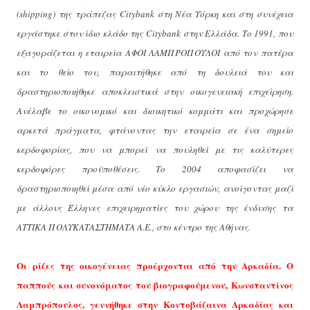
(
shipping
) της τράπεζας
Cityban
k στη Νέα Υόρκη και στη συνέχεια
εργάστηκε στον ίδιο κλάδο της
Citybank
στην Ελλάδα. Το 1991, που
εξαγοράζεται η εταιρεία ΑΦΟΙ ΛΑΜΠΡΟΠΟΥΛΟΙ από τον πατέρα
και το θείο του, παραιτήθηκε από τη δουλειά του και
δραστηριοποιήθηκε αποκλειστικά στην οικογενειακή επιχείρηση.
Ανέλαβε το οικονομικό και διοικητικό κομμάτι και προχώρησε
αρκετά πράγματα, φτάνοντας την εταιρεία σε ένα σημείο
κερδοφορίας, που να μπορεί να πουληθεί με τις καλύτερες
κερδοφόρες προϋποθέσεις. Το 2004 αποφασίζει να
δραστηριοποιηθεί μέσα από νέο κύκλο εργασιών, ανοίγοντας μαζί
με άλλους Έλληνες επιχειρηματίες του χώρου της ένδυσης τα
ΑΤΤΙΚΑ ΠΟΛΥΚΑΤΑΣΤΗΜΑΤΑ Α.Ε., στο κέντρο της Αθήνας.
Οι ρίζες της οικογένειας προέρχονται από την Αρκαδία. Ο
παππούς και συνονόματος του βιογραφούμενου, Κωνσταντίνος
Λαμπρόπουλος, γεννήθηκε στην Κοντοβάζαινα Αρκαδίας και