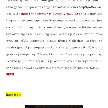
ανακαίνιση του πολυκαταστήματος. Το 2001 η γωνία της Αιόλου
Notos
Galleries
Λαμπρόπουλος
υποδέχεται με αέρα νέας εποχής το
.
(σ.σ. εδώ η πράξη της επιτροπής ανταγωνισμού)
Οι επιχειρηματικές
διαφωνίες οδηγούν την οικογένεια Λαμπρόπουλου να αποχωρήσει
τελικά από το σχήμα. Κάτι που πλέον έχει αποτυπωθεί στο όνομα
του καταστήματος.
Αν και σήμερα η γωνία της Αιόλου στα Χαυτεία
(
Notos
Galleries
)
είναι με άλλο εμπορικό όνομα
, ωστόσο το
κατάστημα «Αφοι Λαμπρόπουλοι» έπαιξε σημαντικό ρόλο στην
εμπορική ιστορία της Αθήνας. Είναι συνδεδεμένο με την πορεία της
ανάπτυξης και της πτώσης της αγοράς γύρω από την Ομόνοια,
αλλά και με πολλές αναμνήσεις για τους μεγαλύτερους σε ηλικία.
ΠΗΓΗ
Πρόσθετα