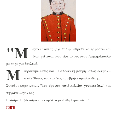
"M
εγαλώνοντας (όχι πολύ) έπρεπε να εργαστώ και
ένας γείτονας που είχε άκρες στον Λαμπρόπουλο
με πήγε για δουλειά.
Μ
ικροκαμωμένος και με αποδεκτή μούρη όπως έλεγαν...
ο υπεύθυνος του κατ/τος μου βρήκε αμέσως θέση...
"1ος όροφος παιδικά...2ος γυναικεία..."
Συνοδός καμπίνας.....
και
πήγαινε λέγοντας .
Ενδιάμεσα ψέκασμα την καμπίνα με άνθη λεμονιάς...."
ΠΗΓΗ