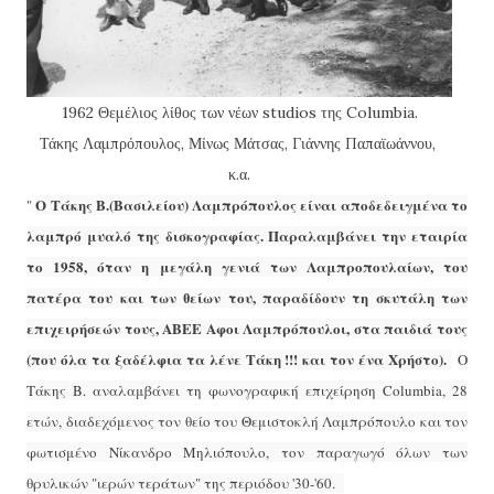
1962 Θεμέλιος λίθος των νέων studios της Columbia.
Τάκης Λαμπρόπουλος, Μίνως Μάτσας, Γιάννης Παπαϊωάννου,
κ.α.
Ο Τάκης Β.(Βασιλείου) Λαμπρόπουλος είναι αποδεδειγμένα το
"
λαμπρό μυαλό της δισκογραφίας.
Παραλαμβάνει την εταιρία
το 1958, όταν η μεγάλη γενιά των Λαμπροπουλαίων, του
πατέρα του και των θείων του, παραδίδουν τη σκυτάλη των
επιχειρήσεών τους, ΑΒΕΕ Αφοι Λαμπρόπουλοι, στα παιδιά τους
(που όλα τα ξαδέλφια τα λένε Τάκη !!! και τον ένα Χρήστο).
Ο
Τάκης Β. αναλαμβάνει τη φωνογραφική επιχείρηση Columbia, 28
ετών, διαδεχόμενος τον θείο του Θεμιστοκλή Λαμπρόπουλο και τον
φωτισμένο Νίκανδρο Μηλιόπουλο, τον παραγωγό όλων των
θρυλικών "ιερών τεράτων" της περιόδου '30-'60.