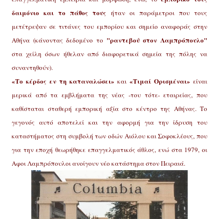
δαιμόνιο και το πάθος τους
ήταν οι παράμετροι που τους
μετέτρεψαν σε τιτάνες του εμπορίου και σημείο αναφοράς στην
"ραντεβού στον Λαμπρόπουλο"
Αθήνα (κάνοντας δεδομένο το
στα χείλη όσων ήθελαν από διαφορετικά σημεία της πόλης να
συναντηθούν).
«Το κέρδος εν τη καταναλώσει»
«Τιμαί Ορισμέναι»
και
είναι
μερικά από τα εμβλήματα της νέας -του τότε- εταιρείας, που
καθίσταται σταθερή εμπορική αξία στο κέντρο της Αθήνας. Το
γεγονός αυτό αποτελεί και την αφορμή για την ίδρυση του
καταστήματος στη συμβολή των οδών Αιόλου και Σοφοκλέους, που
για την εποχή θεωρήθηκε επαγγελματικός άθλος, ενώ στα
1979, οι
Αφοι Λαμπρόπουλοι ανοίγουν νέο κατάστημα στον Πειραιά.