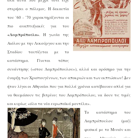
όλα αυτά που μέχρι τότε είχε
στερήσει ο πόλεμος. Η δεκαετία
του `60 - `70 χαρακτηρίζονται οι
πιο αναπτυξιακές για τον
«Λαμπρόπουλο»
. Η γωνία της
Αιόλου με την Λυκούργου και την
Σταδίου ταυτίζεται με το
κατάστημα. Γίνεται τόπος
συνάντησης («στου Λαμπρόπουλου»), αλλά και ορόσημο για την
έναρξη των Χριστουγέννων, των αποκριών και των εκπτώσεων! Δεν
ήταν λίγοι οι Αθηναίοι που για πολλά χρόνια κατέβαιναν απλά για
να θαυμάσουν τις βιτρίνες του Λαμπρόπουλου, να δουν τις τιμές
και κυρίως «όλα τα νέα ευρωπαϊκά μοντέλα».
Το κατάστημα του
Λαμπρόπουλου (μαζί
φυσικά με το Μινιόν και