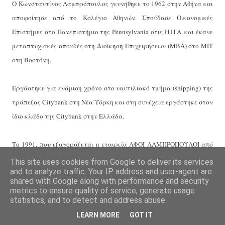
Ο Κωνσταντίνος Λαμπρόπουλος γεννήθηκε το 1962 στην Αθήνα και
αποφοίτησε από το Κολέγιο Αθηνών. Σπούδασε Οικονομικές
Επιστήμες στο Πανεπιστήμιο της Pennsylvania στις Η.Π.Α. και έκανε
μεταπτυχιακές σπουδές στη Διοίκηση Επιχειρήσεων (ΜΒΑ) στο ΜΙΤ
στη Βοστόνη.
Εργάστηκε για ενάμιση χρόνο στο ναυτιλιακό τμήμα (shipping) της
τράπεζας Citybank στη Νέα Υόρκη και στη συνέχεια εργάστηκε στον
ίδιο κλάδο της Citybank στην Ελλάδα.
Το 1991, που εξαγοράζεται η εταιρεία ΑΦΟΙ ΛΑΜΠΡΟΠΟΥΛΟΙ από
τον πατέρα και το θείο του, παραιτήθηκε από τη δουλειά του και
This site uses cookies from Google to deliver its services
and to analyze traffic. Your IP address and user-agent are
δραστηριοποιήθηκε αποκλειστικά στην οικογενειακή επιχείρηση.
shared with Google along with performance and security
Ανέλαβε το οικονομικό και διοικητικό κομμάτι και προχώρησε
metrics to ensure quality of service, generate usage
statistics, and to detect and address abuse.
αρκετά πράγματα, φτάνοντας την εταιρεία σ’ ένα σημείο
κερδοφορίας, που να μπορεί να πουληθεί με τις καλύτερες
LEARN MORE
GOT IT