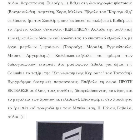
Λύδια, Φαραντούρη, Ξυλούρη....). Βάζει στη δισκογραφία ηθοποιούς
(Βουγιουκλάκη, Λαμπέτη, Χορν, Μελίνα. Εβγαλε τον "Καραγκιόζη"
σε δίσκους (με τον Σπαθάρη, που "σκίσανε" σε πωλήσεις). Καθιέρωσε
τις πρώτες λαϊκές συναυλίες (ΚΕΝΤΡΙΚΟΝ). Άλλαξε την αισθητική
των εξωφύλλων δίσκων καθιερώνοντας το εικαστικό εξώφυλλο, με
έργα μεγάλων ζωγράφων (Τσαρούχη, Μόραλη, Εγγονόπουλο,
Μποστ, Αργυράκη...). Καθιέρωσε-επέβαλε τα ημίωρα των
δισκογραφικών εταιριών στο ραδιόφωνο (έβαλε για σήμα της
Columbia το ταξίμι της "Συννεφιασμένης Κυριακής" του Τσιτσάνη).
Ηχογράφησε θεατρικές παραστάσεις. Επέβαλε τη σειρά ΠΡΩΤΗ
ΕΚΤΕΛΕΣΗ σε όλους τους συνθέτες (διαφυλάσσοντας το κύρος και
το μεγαλείο των πρώτων εκτελέσεων). Επαναφέρει στο προσκήνιο
το "ρεμπέτικο" τραγούδι (με τους Μπιθικώτση, Π. Πάνου, Γαβαλά,
Λύδια...).