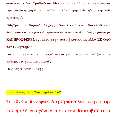
οικογένεια Λαμπρόπουλου
. Μεταξύ των άλλων το υδραγωγείο,
την παιδική χαρά και πολλές άλλες εμφανείς ή/και αφανείς
προσφορές.
"Μήτρα" εμπορίου, τέχνης, πολιτικών και πολιτιστικών,
δωρητών, και ευεργετών η οικογένεια Λαμπρόπουλου, πρόσφερε
ΚΑΙ ΠΡΟΣΦΕΡΕΙ, όχι μόνο στην τοπική κοινωνία, αλλά ΣΕ ΟΛΟ
τον Ελληνισμό !
Για την συρραφή των στοιχείων και για τον σχολιασμό (με καφέ
απόχρωσης γραμματοσειρά),
Γιώργος Θ. Κανελλάκης
Εκπτώσεις στον "Λαμπρόπουλο"
Ξενοφών Λαμπρόπουλος
Το 1898 ο
αφήνει την
Κοντοβάζαινα
πολυμελή οικογένειά του στην