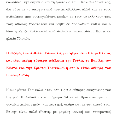
καλοσύνη, την ευγένεια και τη ζωντάνια του. Ήταν συμπονετικός,
όχι μόνο με το οικογενειακό του περιβάλλον, αλλά και με τους
ανθρώπους που συνεργαζόταν, κυρίως με τους υπαλλήλους του,
τους οποίους προστάτευε και βοηθούσε προσωπικά, καθώς και ο
ίδιος γνώριζε πολύ καλά από δύσκολες καταστάσεις. Έφυγε σε
ηλικία 70 ετών.
Η σύζυγός του, Ανθούλα Τσουκαλά, γεννήθηκε στον Πύργο Ηλείας
και είχε ακόμη τέσσερα αδέλφια: την Τούλα, το Βασίλη, τον
Κώστα και την Εριέτα Τσουκαλά, η οποία είναι σύζυγος του
Γιάννη Λάτση.
Η οικογένεια Τσουκαλά ήταν από τις πιο εύπορες οικογένειες του
Πύργου. Η Ανθούλα είναι σήμερα 94 ετών. Πρόκειται για μια
γυναίκα πειθαρχημένη και αυστηρή, ακόμα και με τον εαυτό της.
Επίσης είναι πολύ έξυπνη, με μεγάλη ψυχική και πνευματική