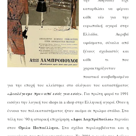
την Αθηναία) είχε
κατορθώσει να φέρνει
κάθε νέο για την
ευρωπαϊκή αγορά στην
Ελλάδα. Ακριβά
υφάσματα, σύνολα από
ξένους σχεδιαστές και
κάθε τι που
χαρακτηρίζονταν
ποιοτικά αναβαθμισμένο
για την εποχή του κλείστηκε στο σλόγκαν του καταστήματος
«Διαλέγουμε πριν από εσάς για εσάς»
.
Για πρώτη φορά το 1991
εισάγει την λογική του
shops
in
a
shop
στην Ελληνική αγορά. Όταν η
έννοια του πολυκαταστήματος ήταν ακόμα σε πρώιμο στάδιο. Στα
«Αφοι Λαμπρόπουλοι»
τέλη του `90 η ιστορική επιχείρηση
περνάει
Όμιλο Παπαέλληνα.
στον
Στα σχέδια περιλαμβάνεται και η