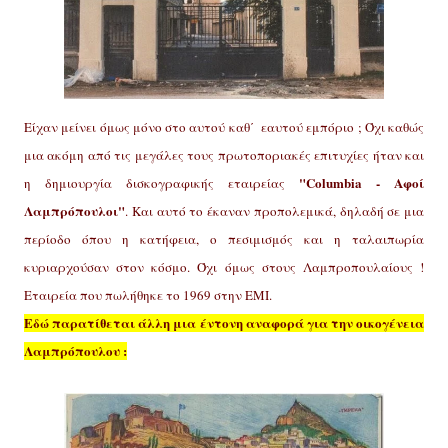
Είχαν μείνει όμως μόνο στο αυτού καθ΄ εαυτού εμπόριο ; Όχι καθώς
μια ακόμη από τις μεγάλες τους πρωτοποριακές επιτυχίες ήταν και
"Columbia - Αφοί
η δημιουργία δισκογραφικής εταιρείας
Λαμπρόπουλοι"
. Και αυτό το έκαναν προπολεμικά, δηλαδή σε μια
περίοδο όπου η κατήφεια, ο πεσιμισμός και η ταλαιπωρία
κυριαρχούσαν στον κόσμο. Όχι όμως στους Λαμπροπουλαίους !
Εταιρεία που πωλήθηκε το 1969 στην ΕΜΙ.
Εδώ παρατίθεται άλλη μια έντονη αναφορά για την οικογένεια
Λαμπρόπουλου :