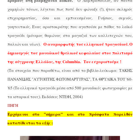
δρόμους στη βιομηχανία δίσκου.
Ο Λαμπρόπουλος, αν πάντα
χαμηλών τόνων, λέγεται πως ποτέ δεν φώναξε (!), ήταν σκληρός
επιχειρηματίας, όσο και εμπνευσμένος. Γνήσιος, σεμνός,
γοητευτικός. Ενας αριστοκράτης που αγαπούσε με πάθος το λαϊκό
τραγούδι (μόνιμος θαμώνας στα μαγαζιά των καλλιτεχνών του,
Ο αναμορφωτής του ελληνικού τραγουδιού. Ο
παλιών και νέων).
δημιουργός του μοναδικού θρυλικού κεφαλαίου στον πολιτισμό
της σύγχρονης Ελλάδας, της Columbia.
Τον ευχαριστούμε !
(Τα στοιχεία που παραθέτω, είναι από το βιβλίο-λεύκωμα: ΤΑΚΗΣ
ΠΑΝΑΝΙΔΗΣ "ΑΥΤΟΠΤΗΣ ΦΩΤΟΜΑΡΤΥΡΑΣ", ΤΑ ΘΡΥΛΙΚΑ ΤΟΥ '60-
'65 (Το ελληνικό τραγούδι μέσα από 500 μοναδικές φωτογραφίες με
τα ιστορικά τους). Εκδόσεις ΝΤΕΦΙ, 2004)
ΠΗΓΗ
Ερχόμενοι στο "σήμερα" και στο πρόσφατο παρελθόν
κατατίθενται τα εξής :