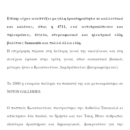
Επίσης είχαν αναπτύξει μεγάλη δραστηριότητα σε καλλυντικά
και κολόνιες, όπως η 4711, ενώ αντιπροσώπευαν και
τηλεοράσεις, ψυγεία, στερεοφωνικά και ηλεκτρικά είδη,
βαλίτσες Samsonite και πολλά άλλα είδη.
Η επιχείρηση πέρασε στη δεύτερη γενιά της οικογένειας και στη
συνέχεια έφτασε στην τρίτη γενιά, όπου ουσιαστικά βασικός
μέτοχος ήταν ο Κωνσταντίνος Λαμπρόπουλος (βιογραφούμενος).
Το 2000 η εταιρεία πούλησε τα ποσοστά της και μετονομάστηκε σε
NOTOS GALLERIES.
Ο παππούς Κωνσταντίνος παντρεύτηκε την Ανθούλα Τσουκαλά κι
απέκτησαν δύο παιδιά, το Χρήστο και τον Τάκη. Ήταν άνθρωπος
ιδιαίτερα δραστήριος και δημιουργικός. Διακρινόταν για την