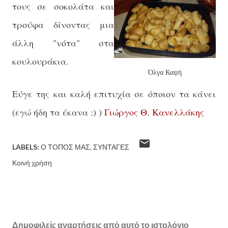
τους σε σοκολάτ
α και
τ
ρούφα
δίνοντας μια
άλλη
"νότα" στα
κουλουράκια.
Όλγα Καψή
Ε
ύγε
της
και
καλή
επιτυχία
σε όποιον τα κάνει
(εγώ ήδη τα έκανα :) )
Γιώργος Θ. Κανελλάκης
LABELS:
Ο ΤΌΠΟΣ ΜΑΣ
ΣΥΝΤΑΓΈΣ
Κοινή χρήση
Δημοφιλείς αναρτήσεις από αυτό το ιστολόγιο