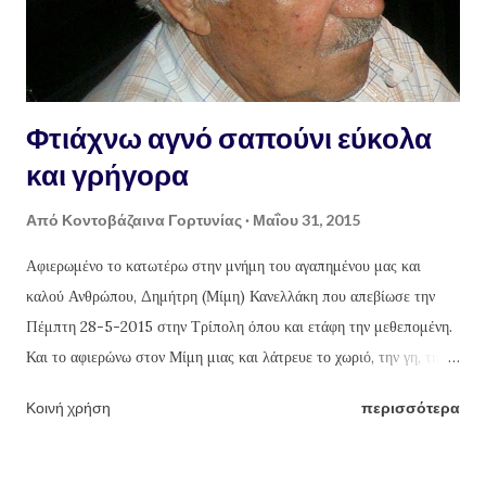
Φτιάχνω αγνό σαπούνι εύκολα
και γρήγορα
Από
Κοντοβάζαινα Γορτυνίας
Μαΐου 31, 2015
Αφιερωμένο το κατωτέρω στην μνήμη του αγαπημένου μας και
καλού Ανθρώπου, Δημήτρη (Μίμη) Κανελλάκη που απεβίωσε την
Πέμπτη 28-5-2015 στην Τρίπολη όπου και ετάφη την μεθεπομένη.
Και το αφιερώνω στον Μίμη μιας και λάτρευε το χωριό, την γη, την
καλλιέργεια της και το δούλεμα της φύσης και των προϊόντων της με
Κοινή χρήση
περισσότερα
τα χεράκια του. Πράξεις που έκανε κάθε χρόνο τέτοιες μέρες, εδώ
και χρόνια, εξαιρουμένου του φετινού που "έφυγε". Καλό ταξίδι Μίμη.
Γιώργος Θ. Κανελλάκης Φτιάχνω αγνό σαπούνι εύκολα και γρήγορα