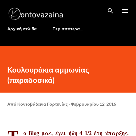
Μετάβαση στο κύριο περιεχόμενο
Αρχική σελίδα
Περισσότερα…
Κουλουράκια αμμωνίας
(παραδοσικά)
Από
Κοντοβάζαινα Γορτυνίας
Φεβρουαρίου 12, 2016
Τ
ο Blog
μας, έχει ήδη
4 1/2
έτη
ύπαρξης.