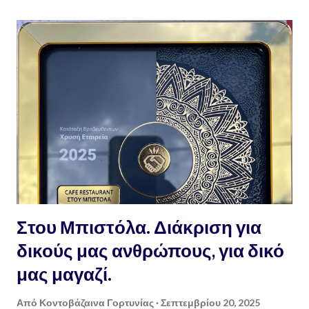
Πηγαίνοντας στα χωριά όλο και κάποιο τενεκέ με περσινό ή και
παλαιότερο λάδι θα βρούμε. Όσο παλαιότερο το λάδι, τόσο το
καλύτερο, αν θέλουμε να κάνουμε σαπούνι που θα είναι εξαιρετικό,
υγιεινό, υποαλεργικό, αγνό και κυρίως 100% οικολογικό, μέσα σε
1/2 ώρα. Οδηγίες : ζυγίζουμε το λάδι που έχουμε σε ζυγαριά
ακριβείας. Σημειωτέον πως, το μπουκάλι με το 1 λίτρο λάδι δεν
ζυγίζει 1 κιλό λάδι, μιας και είναι πολύ ελαφρύτερο ! για κάθε κιλό
λάδι χρειαζόμαστε 300 γραμμά...
Στου Μπιστόλα. Διάκριση για
δικούς μας ανθρώπους, για δικό
μας μαγαζί.
Από
Κοντοβάζαινα Γορτυνίας
Σεπτεμβρίου 20, 2025