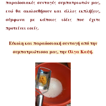
π
αρα
δοσιακές
συνταγές
συμπατριωτών μας
,
ενώ θα α
κο
λου
θήσ
ουν και άλ
λες εκπ
λήξεις
,
σύμφωνα με κάποιες ιδέες που
έχετε
προτείνει εσ
είς.
Εύκολη και παραδοσιακή συνταγή από την
συμπατριώτισσα μας, την
Όλγα Καψή
.