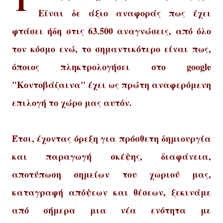
Εί
ναι δε
άξιο
αναφοράς πως έχει
φτάσει ήδη στις 63.500 αναγνώσεις
, από όλο
τον κόσμο ενώ
, το σημαντικότερο είναι πως
,
όποιος πλη
κτρολογήσει στο google
"
Κοντοβάζαινα"
έχ
ει ως πρώτ
η
αναφερόμενη
επιλογή το χώρ
ο
μας αυτόν
.
Έτ
σι
, έ
χοντας ό
ρεξη για πρόσθετη
δ
ημιουργία
και παραγωγή σκέψης, διαφάνεια,
αποτύπωση
σημείων του χωριού μας,
καταγραφή απόψεων και θέσεων, ξεκινάμε
από σήμερα μια νέα ενότητα με