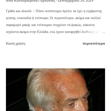
Από
Κοντοβάζαινα Γορτυνίας
Σεπτεμβρίου 14, 2019
Γράδα και αλκοόλ – Πόσο οινόπνευμα πρέπει να έχει η ευχάριστης
γεύσης τσικουδιά ή τσίπουρο; Οι περισσότεροι, ακόμα και πολλοί
παραγωγοί ρακής και τσίπουρου συγχέουν τα (κακώς, κάκιστα
ισχύοντα ακόμα στην Ελλάδα, ενώ έχουν καταργηθεί διεθνώς) γράδα
τσικουδιάς και τσίπουρου με τους οινοπνευματικούς βαθμούς ή
Κοινή χρήση
περισσότερα
αγνοούν ότι βγάζοντας π.χ. ως συνήθως (κακώς) 18 γράδα την ρακή,
την βγάζουν με 46% οινόπνευμα (!!!) ενώ το ουίσκι και η βότκα που
μάλιστα πίνονται αραιωμένα με πολλά παγάκια και αναψυκτικά ή
χυμούς φρούτων, έχουν γύρω στους 43. Η ευχάριστης γεύσης
τσικουδιά δεν πρέπει να ξεπερνά τους 37-39 το πολύ βαθμούς
οινοπνεύματος, δηλαδή 16-16,5 γράδα (βλ πίνακα παρακάτω).
Δυστυχώς, ελάχιστοι