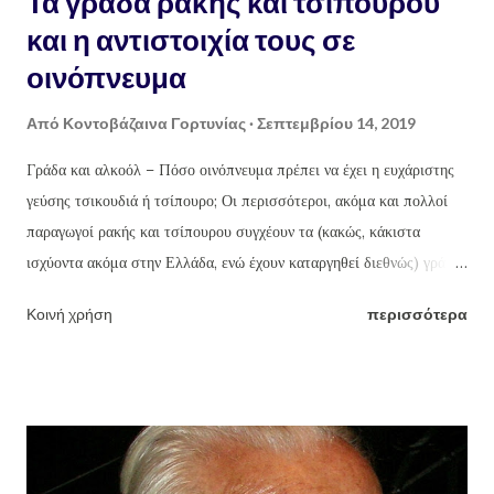
Τα γράδα ρακής και τσίπουρου
και η αντιστοιχία τους σε
οινόπνευμα
Από
Κοντοβάζαινα Γορτυνίας
Σεπτεμβρίου 14, 2019
Γράδα και αλκοόλ – Πόσο οινόπνευμα πρέπει να έχει η ευχάριστης
γεύσης τσικουδιά ή τσίπουρο; Οι περισσότεροι, ακόμα και πολλοί
παραγωγοί ρακής και τσίπουρου συγχέουν τα (κακώς, κάκιστα
ισχύοντα ακόμα στην Ελλάδα, ενώ έχουν καταργηθεί διεθνώς) γράδα
τσικουδιάς και τσίπουρου με τους οινοπνευματικούς βαθμούς ή
Κοινή χρήση
περισσότερα
αγνοούν ότι βγάζοντας π.χ. ως συνήθως (κακώς) 18 γράδα την ρακή,
την βγάζουν με 46% οινόπνευμα (!!!) ενώ το ουίσκι και η βότκα που
μάλιστα πίνονται αραιωμένα με πολλά παγάκια και αναψυκτικά ή
χυμούς φρούτων, έχουν γύρω στους 43. Η ευχάριστης γεύσης
τσικουδιά δεν πρέπει να ξεπερνά τους 37-39 το πολύ βαθμούς
οινοπνεύματος, δηλαδή 16-16,5 γράδα (βλ πίνακα παρακάτω).