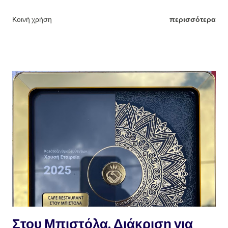
καλλιέργεια της και το δούλεμα της φύσης και των προϊόντων της με
Κοινή χρήση
περισσότερα
τα χεράκια του. Πράξεις που έκανε κάθε χρόνο τέτοιες μέρες, εδώ
και χρόνια, εξαιρουμένου του φετινού που "έφυγε". Καλό ταξίδι Μίμη.
Γιώργος Θ. Κανελλάκης Φτιάχνω αγνό σαπούνι εύκολα και γρήγορα
Πηγαίνοντας στα χωριά όλο και κάποιο τενεκέ με περσινό ή και
παλαιότερο λάδι θα βρούμε. Όσο παλαιότερο το λάδι, τόσο το
καλύτερο, αν θέλουμε να κάνουμε σαπούνι που θα είναι εξαιρετικό,
υγιεινό, υποαλεργικό, αγνό και κυρίως 100% οικολογικό, μέσα σε
1/2 ώρα. Οδηγίες : ζυγίζουμε το λάδι που έχουμε σε ζυγαριά
ακριβείας. Σημειωτέον πως, το μπουκάλι με το 1 λίτρο λάδι δεν
ζυγίζει 1 κιλό λάδι, μιας και είναι πολύ ελαφρύτερο ! για κάθε κιλό
λάδι χρειαζόμαστε 300 γραμμά...
Στου Μπιστόλα. Διάκριση για