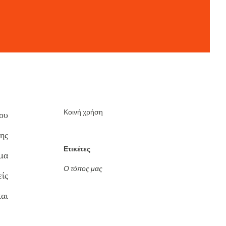
Κοινή χρήση
ου
ης
Ετικέτες
μα
Ο τόπος μας
ίς
και