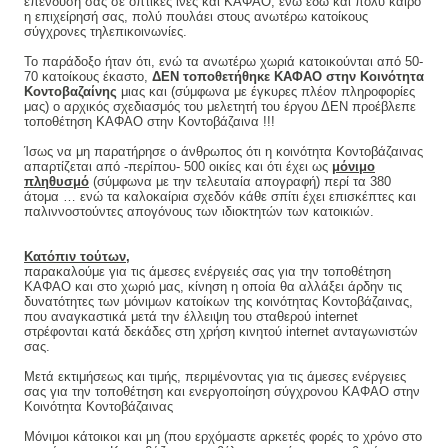
επένδυσή σας σε οπτικές ίνες και ΚΑΦΑΟ, ενώ εδώ και πολύ καιρό
η επιχείρησή σας, πολύ πουλάει στους ανωτέρω κατοίκους
σύγχρονες τηλεπικοινωνίες.
Το παράδοξο ήταν ότι, ενώ τα ανωτέρω χωριά κατοικούνται από 50-
70 κατοίκους έκαστο,
ΔΕΝ τοποθετήθηκε ΚΑΦΑΟ στην Κοινότητα
Κοντοβαζαίνης
μιας και (σύμφωνα με έγκυρες πλέον πληροφορίες
μας) ο αρχικός σχεδιασμός του μελετητή του έργου ΔΕΝ προέβλεπε
τοποθέτηση ΚΑΦΑΟ στην Κοντοβάζαινα !!!
Ίσως να μη παρατήρησε ο άνθρωπος ότι η κοινότητα Κοντοβάζαινας
απαρτίζεται από -περίπου- 500 οικίες και ότι έχει ως
μόνιμο
πληθυσμό
(σύμφωνα με την τελευταία απογραφή) περί τα 380
άτομα … ενώ τα καλοκαίρια σχεδόν κάθε σπίτι έχει επισκέπτες και
παλιννοστούντες απογόνους των ιδιοκτητών των κατοικιών.
Κατόπιν τούτων,
παρακαλούμε για τις άμεσες ενέργειές σας για την τοποθέτηση
ΚΑΦΑΟ και στο χωριό μας, κίνηση η οποία θα αλλάξει άρδην τις
δυνατότητες των μόνιμων κατοίκων της κοινότητας Κοντοβάζαινας,
που αναγκαστικά μετά την έλλειψη του σταθερού
internet
στρέφονται κατά δεκάδες στη χρήση κινητού
internet
ανταγωνιστών
σας.
Μετά εκτιμήσεως και τιμής, περιμένοντας για τις άμεσες ενέργειες
σας για την τοποθέτηση και ενεργοποίηση σύγχρονου ΚΑΦΑΟ στην
Κοινότητα Κοντοβάζαινας
Μόνιμοι κάτοικοι και μη (που ερχόμαστε αρκετές φορές το χρόνο στο