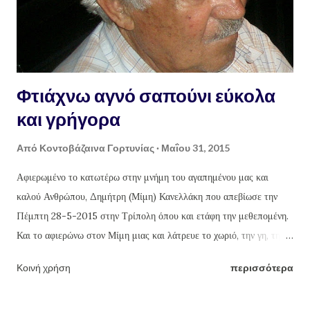
Φτιάχνω αγνό σαπούνι εύκολα
και γρήγορα
Από
Κοντοβάζαινα Γορτυνίας
Μαΐου 31, 2015
Αφιερωμένο το κατωτέρω στην μνήμη του αγαπημένου μας και
καλού Ανθρώπου, Δημήτρη (Μίμη) Κανελλάκη που απεβίωσε την
Πέμπτη 28-5-2015 στην Τρίπολη όπου και ετάφη την μεθεπομένη.
Και το αφιερώνω στον Μίμη μιας και λάτρευε το χωριό, την γη, την
καλλιέργεια της και το δούλεμα της φύσης και των προϊόντων της με
Κοινή χρήση
περισσότερα
τα χεράκια του. Πράξεις που έκανε κάθε χρόνο τέτοιες μέρες, εδώ
και χρόνια, εξαιρουμένου του φετινού που "έφυγε". Καλό ταξίδι Μίμη.