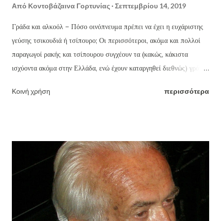
Από
Κοντοβάζαινα Γορτυνίας
Σεπτεμβρίου 14, 2019
Γράδα και αλκοόλ – Πόσο οινόπνευμα πρέπει να έχει η ευχάριστης
γεύσης τσικουδιά ή τσίπουρο; Οι περισσότεροι, ακόμα και πολλοί
παραγωγοί ρακής και τσίπουρου συγχέουν τα (κακώς, κάκιστα
ισχύοντα ακόμα στην Ελλάδα, ενώ έχουν καταργηθεί διεθνώς) γράδα
τσικουδιάς και τσίπουρου με τους οινοπνευματικούς βαθμούς ή
Κοινή χρήση
περισσότερα
αγνοούν ότι βγάζοντας π.χ. ως συνήθως (κακώς) 18 γράδα την ρακή,
την βγάζουν με 46% οινόπνευμα (!!!) ενώ το ουίσκι και η βότκα που
μάλιστα πίνονται αραιωμένα με πολλά παγάκια και αναψυκτικά ή
χυμούς φρούτων, έχουν γύρω στους 43. Η ευχάριστης γεύσης
τσικουδιά δεν πρέπει να ξεπερνά τους 37-39 το πολύ βαθμούς
οινοπνεύματος, δηλαδή 16-16,5 γράδα (βλ πίνακα παρακάτω).
Δυστυχώς, ελάχιστοι