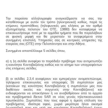
Την παρούσα αλληλογραφία αναγκαζόμαστε να σας την
καταθέσουμε με αυτόν τον τρόπο (ηλεκτρονικά) καθώς, παρά τις
επίμονες προσπάθειες (τηλεφωνικές μας κλήσεις με τον αριθμό
εξυπηρέτησης πελατών τoυ ΟΤΕ, 13880) δεν καταφέραμε να
επικοινωνήσουμε ποτέ με τα αρμόδια τμήματα που θα παραλάβουν
σε φυσική μορφή και θα χειριστούν τα αναφερόμενα στην
συνημμένη επιστολή. Υπηρεσίες σας σε κεντρικές υπηρεσίες της
εταιρείας σας (ΟΤΕ) στην Πελοπόννησο και στην Αθήνα.
Συνημμένα αποστέλλουμε 5 σελίδες όπου,
α) η 1η σελίδα αναφέρει το παράδοξο πρόβλημα που αντιμετωπίζει
η κοινότητα Κοντοβαζαίνης καθώς και το αίτημα των υπογραφόντων
στις επόμενες σελίδες
β) οι σελίδες 2,3,4 αναφέρουν και εμπεριέχουν ονοματεπώνυμα,
τηλέφωνα επικοινωνίας και υπογραφές 55 συμπολιτών μας
(κατοίκων της κοινότητας Κοντοβαζαίνης ή συμπολιτών μας που
διαθέτουν οικείες και συγγενείς στην Κοντοβάζαινα) και
ενδιαφέρονται να αποκτήσουν ή να αναβαθμίσουν από το αρχαίο
και προβληματικό δίκτυο SAR σε νέας γενιάς τηλεπικοινωνιακό
πρωτόκολλο. Συμπολίτες που τους αφορά η άμεση επίλυση του
προβλήματος, ιδιαίτερα αφού, χωριά μικρότερα ή/και οικισμοί
(χωροταξικά πριν και μετά της κοινότητας Κοντοβαζαίνης) έχουν