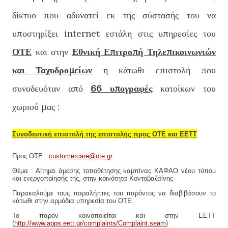
δίκτυο που αδυνατεί εκ της σύστασής του να
υποστηρίξει internet εστάλη στις υπηρεσίες του
ΟΤΕ
και στην
Εθνική Επιτροπή Τηλεπικοινωνιών
και Ταχυδρομείων
η κάτωθι επιστολή που
συνοδευόταν από
66 υπογραφές
κατοίκων του
χωριού μας :
Συνοδευτική επιστολή της επιστολής προς ΟΤΕ και ΕΕΤΤ
Προς ΟΤΕ :
customercare@ote.gr
Θέμα : Αίτημα άμεσης τοποθέτησης καμπίνας ΚΑΦΑΟ νέου τύπου
και ενεργοποίησής της, στην κοινότητα Κοντοβαζαίνης
Παρακαλούμε τους παραλήπτες του παρόντος να διαβιβάσουν το
κάτωθι στην αρμόδια υπηρεσία του ΟΤΕ.
Το παρόν κοινοποιείται και στην ΕΕΤΤ
(
http://www.apps.eett.gr/complaints/Complaint.seam
)