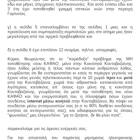
εδώ και μήνες σύγχρονες τηλεπικοινωνίες. Και αυτό ενόσω εδώ και
3 έτη έχει τοποθετηθεί γραμμή οπτικών ινών στην περιοχή
Γορτυνίας.
γ) η σελίδα 5 επαναλαμβάνει τα της σελίδας 1 μιας και η
προσέλευση και συμπαράταξη συμπολιτών μας στο αίτημα μας ήταν
μεγαλύτερη από την αρχικά προβλεφθείσα και
δ) η σελίδα 6 έχει επιπλέον 12 ονομ/μα, τηλ/να, υπογραφές.
Κύριοι, θεωρώντας ότι το "παράδοξο" πρόβλημα της ΜΗ
τοποθέτησης νέου ΚΑΦΑΟ, μόνο στην Κοινότητά Κοντοβαζαίνης,
ήταν λάθος μελέτης ή τέλος πάντων κάποιο ανθρώπινο λάθος,
γνωρίζοντας ότι θα ενστερνιστείται κι εσείς το περίεργο γεγονός να
έχουν νέας γενιάς τηλεπικοινωνίες περί τα 10 χωριά
πριν
και
μετά
από την Κοντοβάζαινα, χωριά που -αθροιστικά- κατοικούνται από
λιγότερους κατοίκους απ΄ όσους έχει μόνη της η κοινότητα
Κοντοβαζαίνης, γνωρίζοντας ότι μετά την τοποθέτηση του νέου
ΚΑΦΑΟ και την ενεργοποίησή του, η πλειοψηφία όσων έχουν
συνδέσεις
internet μέσω κινητού
στην Κοντοβάζαινα, θα πάψει να
συνδέεται μέσω ανταγωνιστών σας (σ.σ το 90% διαθέτει συνδέσεις
κινητού σε ανταγωνιστές σας), και αδιαφορώντας για τις όποιες
"φωνούλες" μας έλεγαν/λένε: "
μη το ζητήστε, δε θα γίνει ποτέ
",
παρακαλούμε για τις άμεσες ενέργειές σας.
Για την αποστολή του παρόντος μηνύματος ηλεκτρονικής