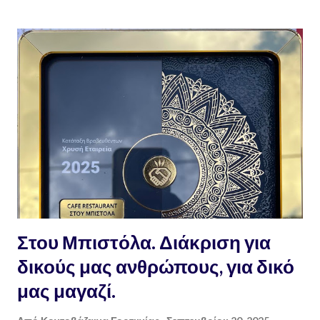
Γιώργος Θ. Κανελλάκης Φτιάχνω αγνό σαπούνι εύκολα και γρήγορα
Πηγαίνοντας στα χωριά όλο και κάποιο τενεκέ με περσινό ή και
παλαιότερο λάδι θα βρούμε. Όσο παλαιότερο το λάδι, τόσο το
καλύτερο, αν θέλουμε να κάνουμε σαπούνι που θα είναι εξαιρετικό,
υγιεινό, υποαλεργικό, αγνό και κυρίως 100% οικολογικό, μέσα σε
1/2 ώρα. Οδηγίες : ζυγίζουμε το λάδι που έχουμε σε ζυγαριά
ακριβείας. Σημειωτέον πως, το μπουκάλι με το 1 λίτρο λάδι δεν
ζυγίζει 1 κιλό λάδι, μιας και είναι πολύ ελαφρύτερο ! για κάθε κιλό
λάδι χρειαζόμαστε 300 γραμμά...
Στου Μπιστόλα. Διάκριση για
δικούς μας ανθρώπους, για δικό
μας μαγαζί.