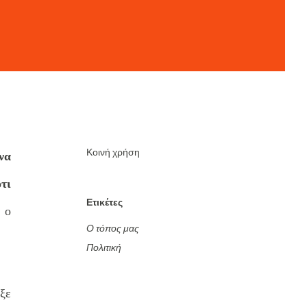
Κοινή χρήση
να
τι
Ετικέτες
 ο
Ο τόπος μας
Πολιτική
ιξε