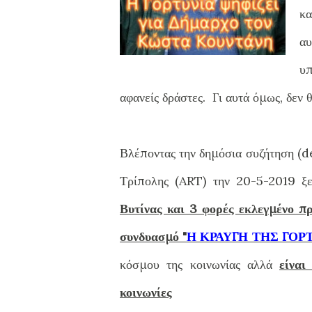
κα
αυ
υ
αφανείς δράστες. Γι αυτά όμως, δεν
Βλέποντας την δημόσια συζήτηση (d
Τρίπολης (ART) την 20-5-2019 ξ
Βυτίνας
και 3 φορές εκλεγμένο π
συνδυασμό "
Η ΚΡΑΥΓΗ ΤΗΣ ΓΟΡ
κόσμου της κοινωνίας αλλά
είναι
κοινωνίες