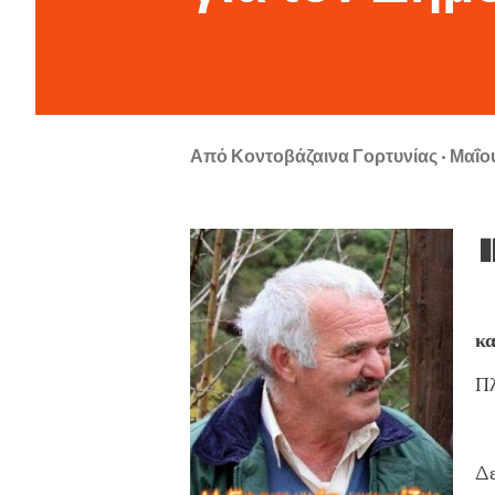
Από
Κοντοβάζαινα Γορτυνίας
Μαΐου
κ
Πλ
Δε