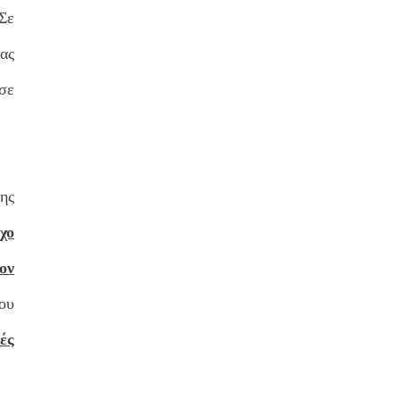
Σε
ας
σε
ης
χο
ον
του
ές