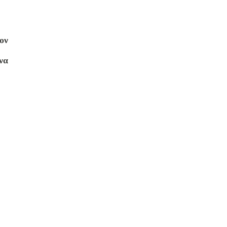
ον
να