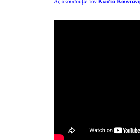
Ας ακούσουμε τον
Κώστα Κουντάν