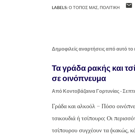
LABELS:
Ο ΤΌΠΟΣ ΜΑΣ
ΠΟΛΙΤΙΚΉ
Δημοφιλείς αναρτήσεις από αυτό το 
Τα γράδα ρακής και τσ
σε οινόπνευμα
Από
Κοντοβάζαινα Γορτυνίας
Σεπτε
Γράδα και αλκοόλ – Πόσο οινόπνε
τσικουδιά ή τσίπουρο; Οι περισσό
τσίπουρου συγχέουν τα (κακώς, κ