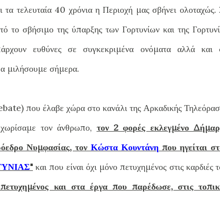
ι τα τελευταία 40 χρόνια η Περιοχή μας σβήνει ολοταχώς. 
τό το σβήσιμο της ύπαρξης των Γορτυνίων και της Γορτυνί
πάρχουν ευθύνες σε συγκεκριμένα ονόματα αλλά και 
 θα μιλήσουμε σήμερα.
ebate) που έλαβε χώρα στο κανάλι της Αρκαδικής Τηλεόρασ
εχωρίσαμε τον άνθρωπο,
τον 2 φορές εκλεγμένο Δήμαρ
ρόε
δρο Νυμφασίας, τον
Κώστα Κουντάνη
που ηγείται στ
ΤΥΝΙΑΣ
"
και που είναι όχι μόνο πετυχημένος
στις καρδιές 
 πετυχημένος και στα έργα που παρέδωσε, στις τοπικ