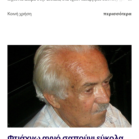
τσικουδιάς και τσίπουρου με τους οινοπνευματικούς βαθμούς ή
Κοινή χρήση
περισσότερα
αγνοούν ότι βγάζοντας π.χ. ως συνήθως (κακώς) 18 γράδα την ρακή,
την βγάζουν με 46% οινόπνευμα (!!!) ενώ το ουίσκι και η βότκα που
μάλιστα πίνονται αραιωμένα με πολλά παγάκια και αναψυκτικά ή
χυμούς φρούτων, έχουν γύρω στους 43. Η ευχάριστης γεύσης
τσικουδιά δεν πρέπει να ξεπερνά τους 37-39 το πολύ βαθμούς
οινοπνεύματος, δηλαδή 16-16,5 γράδα (βλ πίνακα παρακάτω).
Δυστυχώς, ελάχιστοι
Φτιάχνω αγνό σαπούνι εύκολα