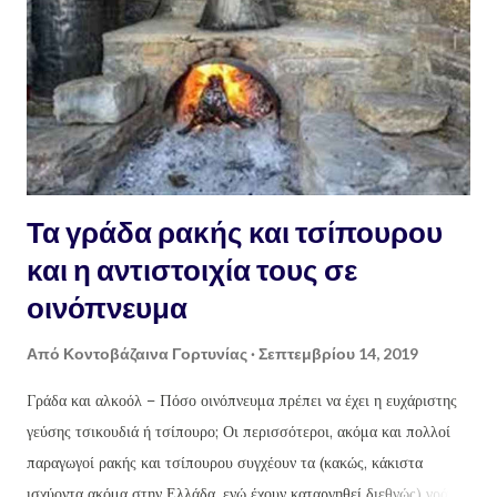
Τα γράδα ρακής και τσίπουρου
και η αντιστοιχία τους σε
οινόπνευμα
Από
Κοντοβάζαινα Γορτυνίας
Σεπτεμβρίου 14, 2019
Γράδα και αλκοόλ – Πόσο οινόπνευμα πρέπει να έχει η ευχάριστης
γεύσης τσικουδιά ή τσίπουρο; Οι περισσότεροι, ακόμα και πολλοί
παραγωγοί ρακής και τσίπουρου συγχέουν τα (κακώς, κάκιστα
ισχύοντα ακόμα στην Ελλάδα, ενώ έχουν καταργηθεί διεθνώς) γράδα