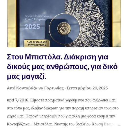
1/2 ώρα. Οδηγίες : ζυγίζουμε το λάδι που έχουμε σε ζυγαριά
ακριβείας. Σημειωτέον πως, το μπουκάλι με το 1 λίτρο λάδι δεν
ζυγίζει 1 κιλό λάδι, μιας και είναι πολύ ελαφρύτερο ! για κάθε κιλό
λάδι χρειαζόμαστε 300 γραμμά...
Στου Μπιστόλα. Διάκριση για
δικούς μας ανθρώπους, για δικό
μας μαγαζί.
Από
Κοντοβάζαινα Γορτυνίας
Σεπτεμβρίου 20, 2025
upd 7/2016. Είμαστε πραγματικά χαρούμενοι που άνθρωποι μας,
στο τόπο μας, έλαβαν διάκριση για την παροχή υπηρεσιών τους στο
χωριό μας. Παροχή υπηρεσιών που για άλλη μια φορά κοσμεί την
Κοντοβάζαινα. Μπιστόλας. Νικητής του βραβείου Χρυσή Εταιρεία