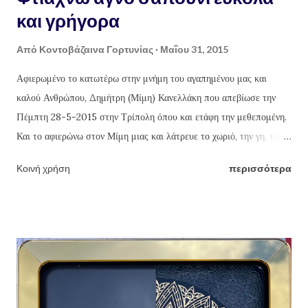
και γρήγορα
Από
Κοντοβάζαινα Γορτυνίας
Μαΐου 31, 2015
Αφιερωμένο το κατωτέρω στην μνήμη του αγαπημένου μας και
καλού Ανθρώπου, Δημήτρη (Μίμη) Κανελλάκη που απεβίωσε την
Πέμπτη 28-5-2015 στην Τρίπολη όπου και ετάφη την μεθεπομένη.
Και το αφιερώνω στον Μίμη μιας και λάτρευε το χωριό, την γη, την
καλλιέργεια της και το δούλεμα της φύσης και των προϊόντων της με
Κοινή χρήση
περισσότερα
τα χεράκια του. Πράξεις που έκανε κάθε χρόνο τέτοιες μέρες, εδώ
και χρόνια, εξαιρουμένου του φετινού που "έφυγε". Καλό ταξίδι Μίμη.
Γιώργος Θ. Κανελλάκης Φτιάχνω αγνό σαπούνι εύκολα και γρήγορα
Πηγαίνοντας στα χωριά όλο και κάποιο τενεκέ με περσινό ή και
παλαιότερο λάδι θα βρούμε. Όσο παλαιότερο το λάδι, τόσο το
καλύτερο, αν θέλουμε να κάνουμε σαπούνι που θα είναι εξαιρετικό,
υγιεινό, υποαλεργικό, αγνό και κυρίως 100% οικολογικό, μέσα σε