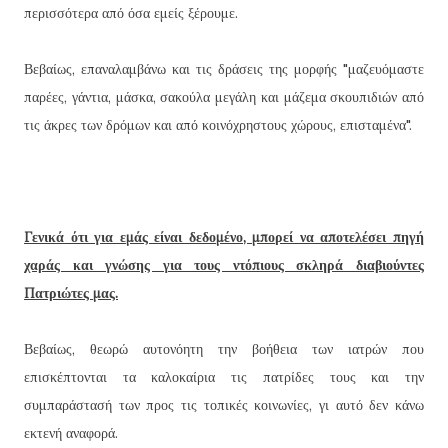
περισσότερα από όσα εμείς ξέρουμε.
Βεβαίως, επαναλαμβάνω και τις δράσεις της μορφής "μαζευόμαστε
παρέες, γάντια, μάσκα, σακούλα μεγάλη και μάζεμα σκουπιδιών από
τις άκρες των δρόμων και από κοινόχρηστους χώρους, επισταμένα".
Γενικά ότι για εμάς είναι δεδομένο, μπορεί να αποτελέσει πηγή
χαράς και γνώσης για τους ντόπιους σκληρά διαβιούντες
Πατριώτες μας.
Βεβαίως, θεωρώ αυτονόητη την βοήθεια των ιατρών που
επισκέπτονται τα καλοκαίρια τις πατρίδες τους και την
συμπαράστασή των προς τις τοπικές κοινωνίες, γι αυτό δεν κάνω
εκτενή αναφορά.