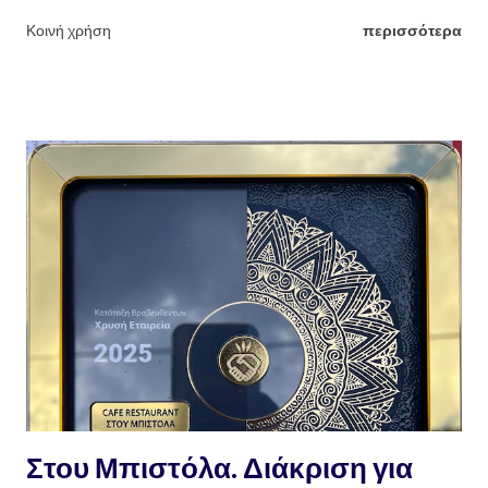
καλλιέργεια της και το δούλεμα της φύσης και των προϊόντων της με
Κοινή χρήση
περισσότερα
τα χεράκια του. Πράξεις που έκανε κάθε χρόνο τέτοιες μέρες, εδώ
και χρόνια, εξαιρουμένου του φετινού που "έφυγε". Καλό ταξίδι Μίμη.
Γιώργος Θ. Κανελλάκης Φτιάχνω αγνό σαπούνι εύκολα και γρήγορα
Πηγαίνοντας στα χωριά όλο και κάποιο τενεκέ με περσινό ή και
παλαιότερο λάδι θα βρούμε. Όσο παλαιότερο το λάδι, τόσο το
καλύτερο, αν θέλουμε να κάνουμε σαπούνι που θα είναι εξαιρετικό,
υγιεινό, υποαλεργικό, αγνό και κυρίως 100% οικολογικό, μέσα σε
1/2 ώρα. Οδηγίες : ζυγίζουμε το λάδι που έχουμε σε ζυγαριά
ακριβείας. Σημειωτέον πως, το μπουκάλι με το 1 λίτρο λάδι δεν
ζυγίζει 1 κιλό λάδι, μιας και είναι πολύ ελαφρύτερο ! για κάθε κιλό
λάδι χρειαζόμαστε 300 γραμμά...
Στου Μπιστόλα. Διάκριση για