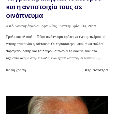
και η αντιστοιχία τους σε
οινόπνευμα
Από
Κοντοβάζαινα Γορτυνίας
Σεπτεμβρίου 14, 2019
Γράδα και αλκοόλ – Πόσο οινόπνευμα πρέπει να έχει η ευχάριστης
γεύσης τσικουδιά ή τσίπουρο; Οι περισσότεροι, ακόμα και πολλοί
παραγωγοί ρακής και τσίπουρου συγχέουν τα (κακώς, κάκιστα
ισχύοντα ακόμα στην Ελλάδα, ενώ έχουν καταργηθεί διεθνώς) γράδα
τσικουδιάς και τσίπουρου με τους οινοπνευματικούς βαθμούς ή
Κοινή χρήση
περισσότερα
αγνοούν ότι βγάζοντας π.χ. ως συνήθως (κακώς) 18 γράδα την ρακή,
την βγάζουν με 46% οινόπνευμα (!!!) ενώ το ουίσκι και η βότκα που
μάλιστα πίνονται αραιωμένα με πολλά παγάκια και αναψυκτικά ή
χυμούς φρούτων, έχουν γύρω στους 43. Η ευχάριστης γεύσης
τσικουδιά δεν πρέπει να ξεπερνά τους 37-39 το πολύ βαθμούς
οινοπνεύματος, δηλαδή 16-16,5 γράδα (βλ πίνακα παρακάτω).