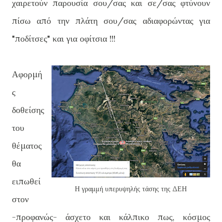
χαιρετούν παρουσία σου/σας και σε/σας φτύνουν
πίσω από την πλάτη σου/σας αδιαφορώντας για
"ποδίτσες" και για οφίτσια !!!
Αφορμή
ς
δοθείσης
του
θέματος
θα
ειπωθεί
Η γραμμή υπερυψηλής τάσης της ΔΕΗ
στον
-προφανώς- άσχετο και κάλπικο πως, κόσμος