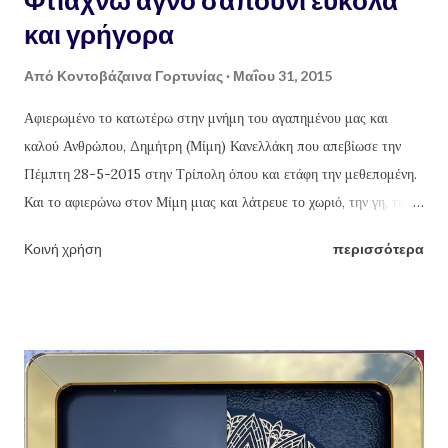
Φτιάχνω αγνό σαπούνι εύκολα
και γρήγορα
Από
Κοντοβάζαινα Γορτυνίας
Μαΐου 31, 2015
Αφιερωμένο το κατωτέρω στην μνήμη του αγαπημένου μας και
καλού Ανθρώπου, Δημήτρη (Μίμη) Κανελλάκη που απεβίωσε την
Πέμπτη 28-5-2015 στην Τρίπολη όπου και ετάφη την μεθεπομένη.
Και το αφιερώνω στον Μίμη μιας και λάτρευε το χωριό, την γη, την
καλλιέργεια της και το δούλεμα της φύσης και των προϊόντων της με
Κοινή χρήση
περισσότερα
τα χεράκια του. Πράξεις που έκανε κάθε χρόνο τέτοιες μέρες, εδώ
και χρόνια, εξαιρουμένου του φετινού που "έφυγε". Καλό ταξίδι Μίμη.
Γιώργος Θ. Κανελλάκης Φτιάχνω αγνό σαπούνι εύκολα και γρήγορα
Πηγαίνοντας στα χωριά όλο και κάποιο τενεκέ με περσινό ή και
παλαιότερο λάδι θα βρούμε. Όσο παλαιότερο το λάδι, τόσο το
καλύτερο, αν θέλουμε να κάνουμε σαπούνι που θα είναι εξαιρετικό,
υγιεινό, υποαλεργικό, αγνό και κυρίως 100% οικολογικό, μέσα σε