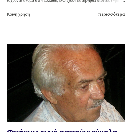
ισχύοντα ακόμα στην Ελλάδα, ενώ έχουν καταργηθεί διεθνώς) γράδα
τσικουδιάς και τσίπουρου με τους οινοπνευματικούς βαθμούς ή
Κοινή χρήση
περισσότερα
αγνοούν ότι βγάζοντας π.χ. ως συνήθως (κακώς) 18 γράδα την ρακή,
την βγάζουν με 46% οινόπνευμα (!!!) ενώ το ουίσκι και η βότκα που
μάλιστα πίνονται αραιωμένα με πολλά παγάκια και αναψυκτικά ή
χυμούς φρούτων, έχουν γύρω στους 43. Η ευχάριστης γεύσης
τσικουδιά δεν πρέπει να ξεπερνά τους 37-39 το πολύ βαθμούς
οινοπνεύματος, δηλαδή 16-16,5 γράδα (βλ πίνακα παρακάτω).
Δυστυχώς, ελάχιστοι