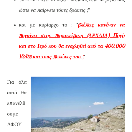
ώστε να παίρνετε τόσες δράσεις ;
"
και με κυρίαρχο το : "
βλέπεις κανέναν να
πηγαίνει στην παρακείμενη (ΑΡΧΑΙΑ) Πηγή
και στο Ιερό που θα ενοχληθεί από τα 400.000
Volts και τους πυλώνες του ;
"
Για όλα
αυτά θα
επανέλθ
ουμε
ΑΦΟΥ