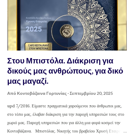
1/2 ώρα. Οδηγίες : ζυγίζουμε το λάδι που έχουμε σε ζυγαριά
ακριβείας. Σημειωτέον πως, το μπουκάλι με το 1 λίτρο λάδι δεν
ζυγίζει 1 κιλό λάδι, μιας και είναι πολύ ελαφρύτερο ! για κάθε κιλό
λάδι χρειαζόμαστε 300 γραμμά...
Στου Μπιστόλα. Διάκριση για
δικούς μας ανθρώπους, για δικό
μας μαγαζί.
Από
Κοντοβάζαινα Γορτυνίας
Σεπτεμβρίου 20, 2025
upd 7/2016. Είμαστε πραγματικά χαρούμενοι που άνθρωποι μας,
στο τόπο μας, έλαβαν διάκριση για την παροχή υπηρεσιών τους στο
χωριό μας. Παροχή υπηρεσιών που για άλλη μια φορά κοσμεί την
Κοντοβάζαινα. Μπιστόλας. Νικητής του βραβείου Χρυσή Εταιρεία