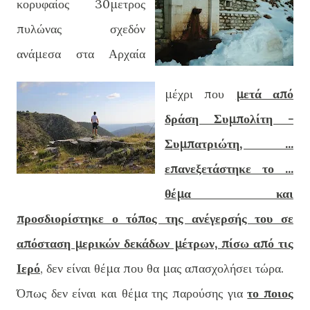
κορυφαίος 30μετρος
πυλώνας σχεδόν
ανάμεσα στα Αρχαία
μέχρι που
μετά από
δράση Συμπολίτη -
Συμπατριώτη, ...
επανεξετάστηκε το ...
θέμα και
προσδιορίστηκε ο τόπος της ανέγερσής του σε
απόσταση μερικών δεκάδων μέτρων, πίσω από τις
Ιερό
, δεν είναι θέμα που θα μας απασχολήσει τώρα.
Όπως δεν είναι και θέμα της παρούσης για
το ποιος